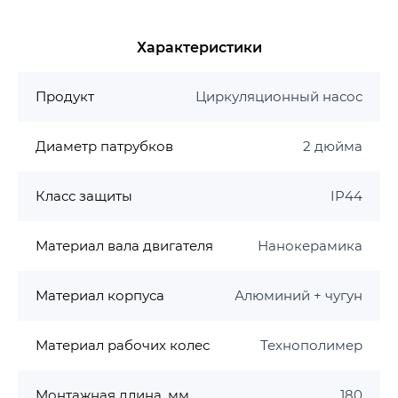
Насосная часть
Корпус: алюминий и чугун с
Характеристики
антикоррозионной обработкой катафорезом
и водостойкой покраской.
Продукт
Циркуляционный насос
Рабочее колесо: технополимер
полиэфирсульфон (PES)
Диаметр патрубков
2 дюйма
Вал двигателя: металлизированная
алюмооксидная нанокерамика
Класс защиты
IP44
Условия применения
Материал вала двигателя
Нанокерамика
Теплоноситель: чистая пресная вода,
некоррозионная, невоспламеняющаяся
горючая и взрывоопасная жидкость без
Материал корпуса
Алюминий + чугун
твердого волокна или минерального масла.
Степень загрязнения: не допустимо
Материал рабочих колес
Технополимер
Влажность окружающего воздуха: % <60
Температура окружающего воздуха: 0 °С … +40
Монтажная длина, мм
180