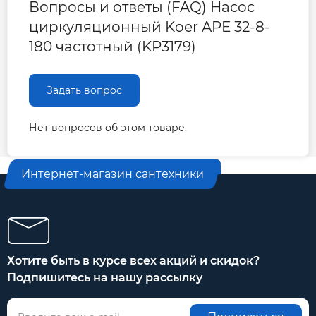
Вопросы и ответы (FAQ) Насос
циркуляционный Koer APE 32-8-
APE 25-
65
0,65
60
8
2,4
200
8-180
180 частотный (KP3179)
APE 32-
65
0,65
66
8
2,75
220
8-180
Задать вопрос
Гарантия производителя на циркуляционный
Нет вопросов об этом товаре.
насос Koer
Интернет-магазин сантехники
Гарантия 3 года
Хотите быть в курсе всех акций и скидок?
Подпишитесь на нашу рассылку