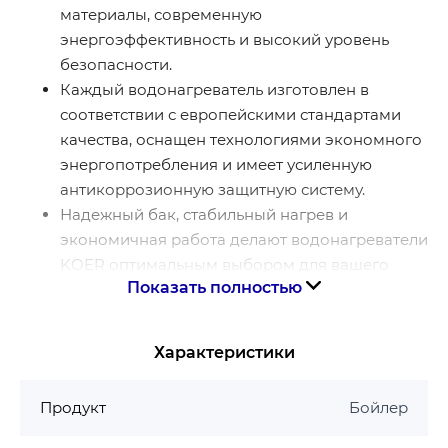
материалы, современную
энергоэффективность и высокий уровень
безопасности.
Каждый водонагреватель изготовлен в
соответствии с европейскими стандартами
качества, оснащен технологиями экономного
энергопотребления и имеет усиленную
антикоррозионную защитную систему.
Надежный бак, стабильный нагрев и
экономичная работа делают водонагреватели
KOER оптимальным выбором для вашего
Показать полностью
дома и профессионального применения.
Чешская торговая марка
KOER
представлена ​​на
международном рынке с 2013 г. и за время своей
Характеристики
деятельности зарекомендовала себя как
надежный поставщик инженерной сантехники. За
Продукт
Бойлер
столь короткие сроки компания успела завоевать