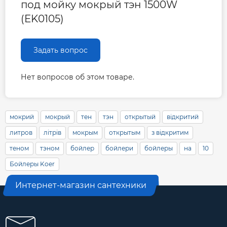
под мойку мокрый тэн 1500W
(EK0105)
Задать вопрос
Нет вопросов об этом товаре.
мокрий
мокрый
тен
тэн
открытый
відкритий
литров
літрів
мокрым
открытым
з відкритим
теном
тэном
бойлер
бойлери
бойлеры
на
10
Бойлеры Koer
Интернет-магазин сантехники