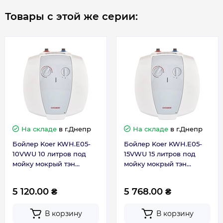
адаптирована для эксплуатации с учетом
Объём, л
10
Товары с этой же серии:
характеристик отечественных инженерных
систем;
Особенности
Под мойку
вся продукция KOER производится на
мощностях Европейских предприятий;
Рабочее давление, бар
8
контроль качества осуществляется
европейскими специалистами.
Размер подключения
1/2
Гарантия производителя на бойлер Koer:
Гарантия на бак - 5 лет
Регулятор
Внешний (на
На складе
в г.Днепр
На складе
в г.Днепр
Гарантия на электрическую часть – 2 года
температуры
корпусе)
Бойлер Koer KWH.E05-
Бойлер Koer KWH.E05-
10VWU 10 литров под
15VWU 15 литров под
Тип нагрева
Тэн
мойку мокрый тэн
мойку мокрый тэн
1500W (EK0105)
1500W (EK0106)
ТЭН
Мокрый
5 120.00 ₴
5 768.00 ₴
В корзину
В корзину
Управление
Механическое