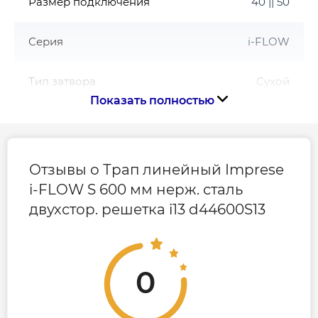
Размер подключения
40 || 50
Серия
i-FLOW
Тип затвора
Сухой
Показать полностью
Цвет решётки
Нержавеющая сталь
Страна бренда
Чехия
Отзывы о Трап линейный Imprese
i-FLOW S 600 мм нерж. сталь
двухстор. решетка i13 d44600S13
Габариты, размеры, вес
Длина, мм
600
0
Ширина, мм
70