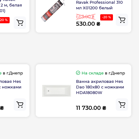
Ravak Professional 310
 2 м, белая
мл X01200 белый
01)
663.00 ₴
-20 %
-20 %
530.00 ₴
е
в г.Днепр
На складе
в г.Днепр
ловая Hes
Ванна акриловая Hes
 с ножками
Dao 180х80 с ножками
HDA18080W
 ₴
11 730.00 ₴