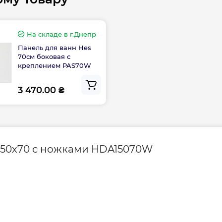
На складе
в г.Днепр
Панель для ванн Hes
70см боковая с
креплением PAS70W
3 470.00 ₴
150х70 с ножками HDA15070W