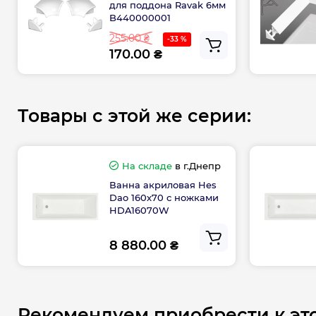
для поддона Ravak 6мм
B440000001
255.00 ₴
-33 %
170.00 ₴
Товары с этой же серии:
На складе
в г.Днепр
Ванна акриловая Hes
Dao 160х70 с ножками
HDA16070W
8 880.00 ₴
Рекомендуем приобрести к эт