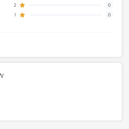
2
0
1
0
0W