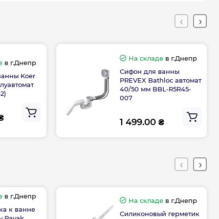
150х70
Гарантия
На складе
в г.Днепр
е
в г.Днепр
дителя, мес
120
Сифон для ванны
ванны Koer
PREVEX Bathloc автомат
олуавтомат
40/50 мм BBL-R5R45-
2)
007
₴
1 499.00 ₴
е
в г.Днепр
На складе
в г.Днепр
ка к ванне
Силиконовый герметик
у Ravak