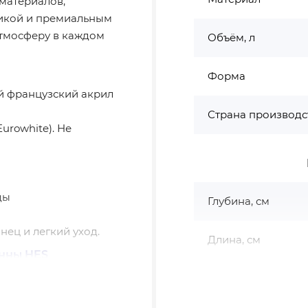
материалов,
икой и премиальным
тмосферу в каждом
Объём, л
Форма
й французский акрил
Страна производс
urowhite). Не
ды
Глубина, см
нец и легкий уход.
Длина, см
анны HES
Ширина, см