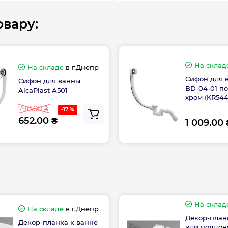
Габариты
вару:
На склад
На складе
в г.Днепр
Гарантия произво
Сифон для 
Сифон для ванны
BD-04-01 п
AlcaPlast A501
хром (KR544
790.00 ₴
-17 %
652.00 ₴
1 009.00 
На склад
На складе
в г.Днепр
Декор-план
Декор-планка к ванне
или поддон