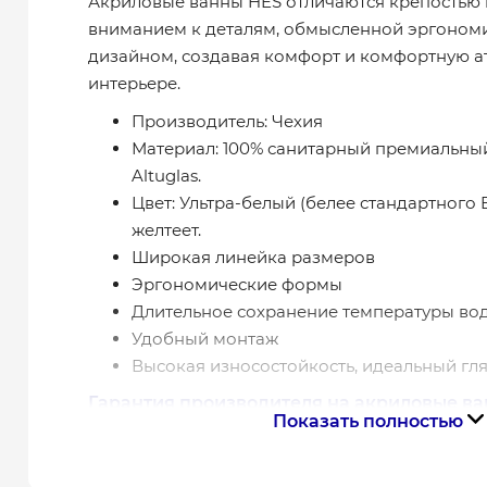
Акриловые ванны HES отличаются крепостью 
вниманием к деталям, обмысленной эргоном
дизайном, создавая комфорт и комфортную а
интерьере.
Производитель: Чехия
Материал: 100% санитарный премиальны
Altuglas.
Цвет: Ультра-белый (белее стандартного E
желтеет.
Широкая линейка размеров
Эргономические формы
Длительное сохранение температуры во
Удобный монтаж
Высокая износостойкость, идеальный гля
Гарантия производителя на акриловые в
Показать полностью
10 лет гарантия на ванны
2 года гарантия на панели