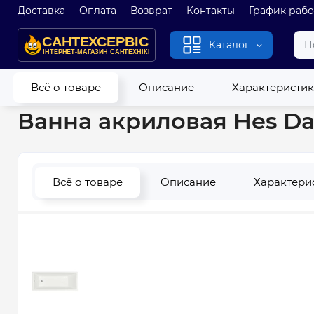
Доставка
Оплата
Возврат
Контакты
График раб
Каталог
Главная
Ванны
Ванны акриловые
Ванна акриловая He
Всё о товаре
Описание
Характеристи
Ванна акриловая Hes D
Всё о товаре
Описание
Характери