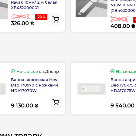
Ravak 10мм/ 2 м белая
NEW 11 мм /
XB452000001
(XB4620000
408.00 ₴
-20 %
510.00 ₴
326.00 ₴
408.00 ₴
На складе
в г.Днепр
На склад
Ванна акриловая Hes
Ванна акри
Dao 170х70 с ножками
Dao 170х75
HDA17070W
HDA17075W
9 130.00 ₴
9 540.00
ому товару