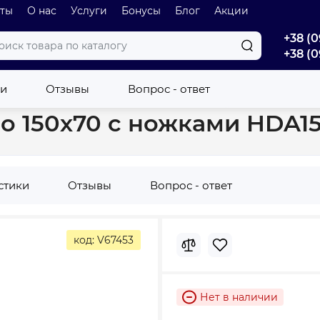
оты
О нас
Услуги
Бонусы
Блог
Акции
+38 (0
+38 (0
s Dao 150х70 с ножками HDA15070W
ки
Отзывы
Вопрос - ответ
ao 150х70 с ножками HDA
стики
Отзывы
Вопрос - ответ
код: V67453
Нет в наличии