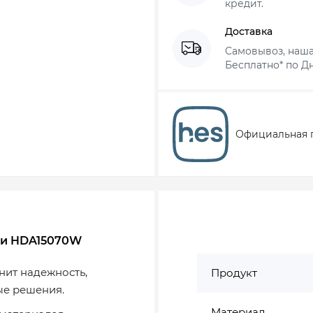
кредит.
Доставка
Самовывоз, наша
Бесплатно* по Дн
Официальная 
ами HDA15070W
нит надежность,
Продукт
ые решения.
Материал