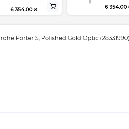
Chrome (26887000)
6 354.00
6 354.00 ₴
e Porter S, Polished Gold Optic (28331990