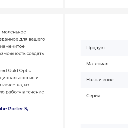
о маленькое
озданное для вашего
 знаменитое
Продукт
озможность создать
Материал
hed Gold Optic
кциональностью и
Назначение
качества, из
ю работу в течение
Серия
e Porter S,