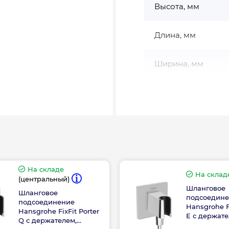
Высота, мм
Длина, мм
Ширина, мм
На складе
На склад
(центральный)
Шланговое
Шланговое
подсоедин
подсоединение
Hansgrohe Fi
Hansgrohe FixFit Porter
E с держате
Q с держателем,
Chrome (26