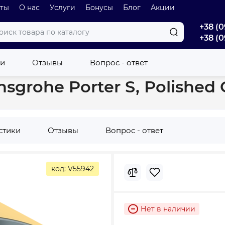
оты
О нас
Услуги
Бонусы
Блог
Акции
+38 (0
+38 (0
lished Gold Optic (28331990)
ки
Отзывы
Вопрос - ответ
grohe Porter S, Polished G
стики
Отзывы
Вопрос - ответ
код: V55942
Нет в наличии