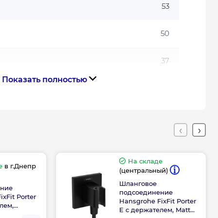
53
50
37
Показать полностью
На складе
е
в г.Днепр
(центральный)
Шланговое
ение
подсоединение
xFit Porter
Hansgrohe FixFit Porter
лем,
E с держателем, Matt
889000)