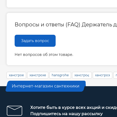
Вопросы и ответы (FAQ) Держатель для
Задать вопрос
Нет вопросов об этом товаре.
хансгрое
хансгрохе
hansgrohe
хансгроє
хансгроэ
Интернет-магазин сантехники
Хотите быть в курсе всех акций и скид
Подпишитесь на нашу рассылку