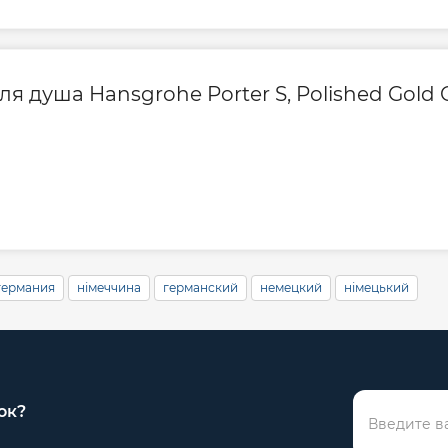
 душа Hansgrohe Porter S, Polished Gold O
германия
німеччина
германский
немецкий
німецький
ок?