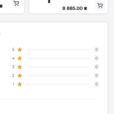
Black (26889670)
 ₴
8 885.00 ₴
)
5
0
4
0
3
0
2
0
1
0