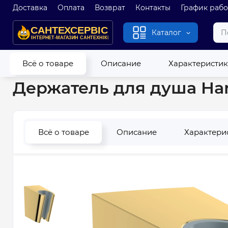
Доставка
Оплата
Возврат
Контакты
График раб
Каталог
Главная
Новые
Держатель для душа Hansgrohe Porter S, Po
Всё о товаре
Описание
Характеристи
Держатель для душа Hans
Всё о товаре
Описание
Характери