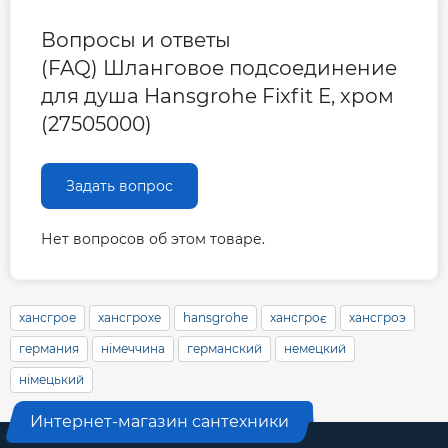
Вопросы и ответы
(FAQ) Шланговое подсоединение
для душа Hansgrohe Fixfit E, хром
(27505000)
Задать вопрос
Нет вопросов об этом товаре.
хансгрое
хансгрохе
hansgrohe
хансгроє
хансгроэ
германия
німеччина
германский
немецкий
німецький
Интернет-магазин сантехники