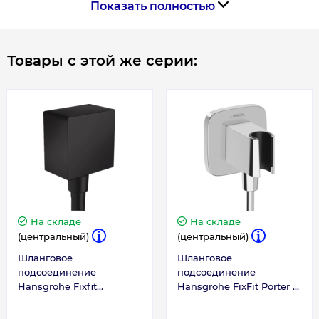
Показать полностью
Длина, мм
50
Ширина, мм
37
Товары с этой же серии:
На складе
На складе
(центральный)
(центральный)
Шланговое
Шланговое
подсоединение
подсоединение
Hansgrohe Fixfit
Hansgrohe FixFit Porter Q
26455670
с держателем, Chrome
(26887000)