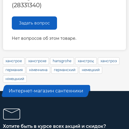
(28331340)
Задать вопрос
Нет вопросов об этом товаре.
хансгрое
хансгрохе
hansgrohe
хансгроє
хансгроэ
германия
німеччина
германский
немецкий
німецький
Интернет-магазин сантехники
Хотите быть в курсе всех акций и скидок?