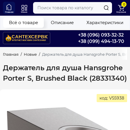
0
Главная
Меню
Корзина
Всё о товаре
Описание
Характеристики
+38 (096) 093-32-32
+38 (099) 494-13-70
Главная
Новые
Держатель для душа Hansgrohe Porter S, Brus
Держатель для душа Hansgrohe
Porter S, Brushed Black (28331340)
код: V55938