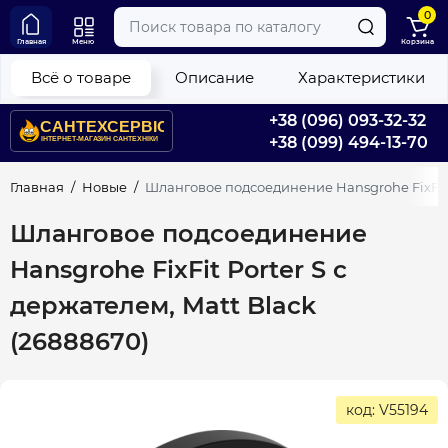
0
Главная
Меню
Корзина
Всё о товаре
Описание
Характеристики
+38 (096) 093-32-32
+38 (099) 494-13-70
Главная
Новые
Шланговое подсоединение Hansgrohe FixFit P
Шланговое подсоединение
Hansgrohe FixFit Porter S с
держателем, Matt Black
(26888670)
код: V55194