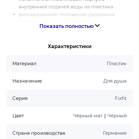
внутренней подачей воды из пластика
фиксированное положение удержания
для всех ручных душей Hansgrohe
Показать полностью
для шлангов с конической гайкой
материал: пластик
с обратным клапаном
Характеристики
тип соединения: G ½
Материал
Пластик
Назначение
Для душа
Серия
Fixfit
Цвет
Чёрный мат || Чёрный
Страна производства
Германия