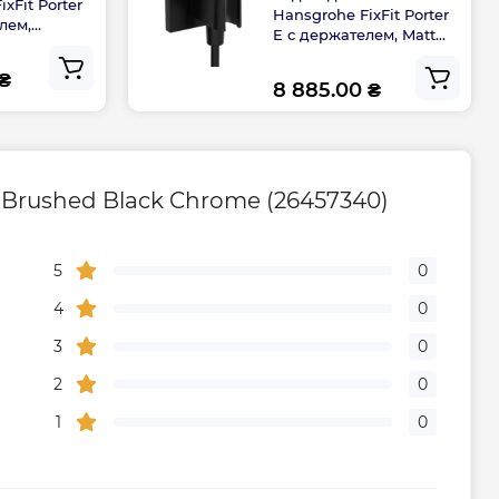
xFit Porter
Hansgrohe FixFit Porter
лем,
E с держателем, Matt
889000)
Black (26889670)
 ₴
8 885.00 ₴
Brushed Black Chrome (26457340)
5
0
4
0
3
0
2
0
1
0