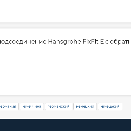
одсоединение Hansgrohe FixFit E с обрат
германия
німеччина
германский
немецкий
німецький