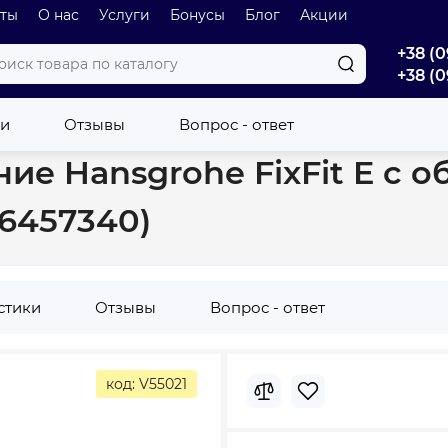
оты
О нас
Услуги
Бонусы
Блог
Акции
+38 (0
+38 (0
t E с обратным клапаном, Brushed Black Chrome (26457340)
ки
Отзывы
Вопрос - ответ
е Hansgrohe FixFit E с 
26457340)
стики
Отзывы
Вопрос - ответ
код: V55021