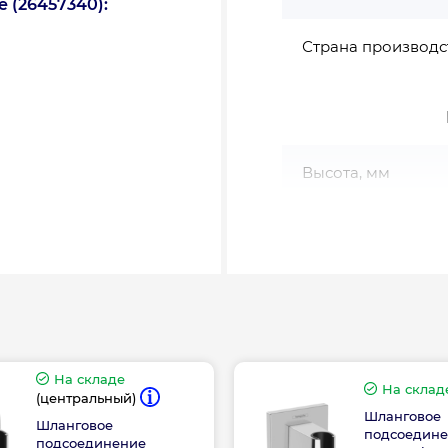
 (26457340):
Страна производс
Высота, мм
Длина, мм
Ширина, мм
На складе
На склад
(центральный)
Шланговое
Шланговое
подсоедин
подсоединение