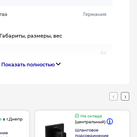
тва
Германия
Габариты, размеры, вес
64
Показать полностью
41
64
На складе
е
в г.Днепр
(центральный)
Шланговое
ение
подсоединение