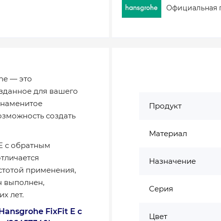
Официальная 
he — это
озданное для вашего
 знаменитое
Продукт
озможность создать
Материал
 E с обратным
отличается
Назначение
стотой применения,
н выполнен,
Серия
х лет.
nsgrohe FixFit E с
Цвет