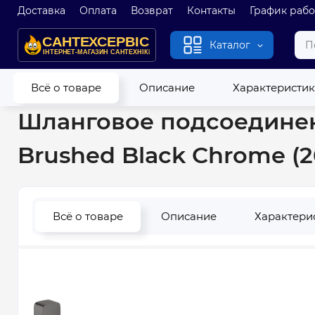
Доставка
Оплата
Возврат
Контакты
График раб
Каталог
Главная
Новые
Шланговое подсоединение Hansgrohe FixFi
Всё о товаре
Описание
Характеристи
Шланговое подсоединени
Brushed Black Chrome (
Всё о товаре
Описание
Характери