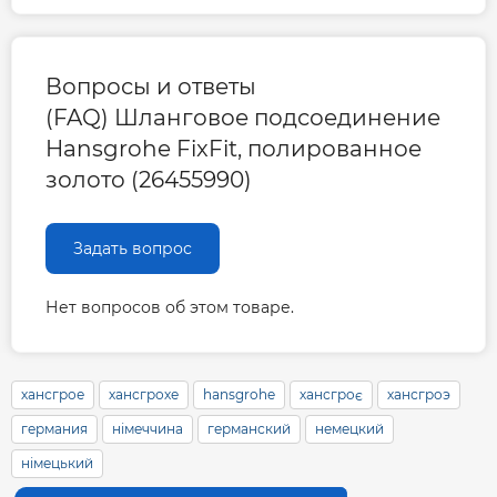
Вопросы и ответы
(FAQ) Шланговое подсоединение
Hansgrohe FixFit, полированное
золото (26455990)
Задать вопрос
Нет вопросов об этом товаре.
хансгрое
хансгрохе
hansgrohe
хансгроє
хансгроэ
германия
німеччина
германский
немецкий
німецький