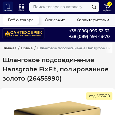
0
Главная
Меню
Корзина
Всё о товаре
Описание
Характеристики
+38 (096) 093-32-32
+38 (099) 494-13-70
Главная
Новые
Шланговое подсоединение Hansgrohe FixFit,
Шланговое подсоединение
Hansgrohe FixFit, полированное
золото (26455990)
код: V55410