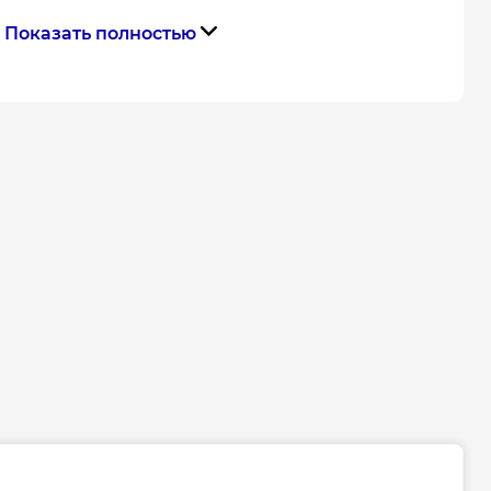
Показать полностью
Runway
Комбинированный || Сухой ||
Гидрозатвор
Чёрный
тва
Чехия
Габариты, размеры, вес
850
Гарантия