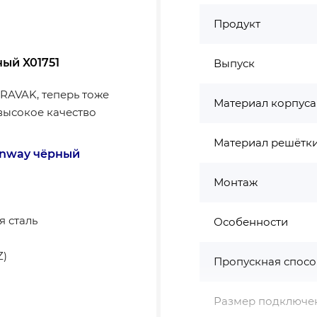
Продукт
ый X01751
Выпуск
RAVAK, теперь тоже
Материал корпуса
высокое качество
Материал решётк
unway чёрный
Монтаж
 сталь
Особенности
Z)
Пропускная спосо
Размер подключе