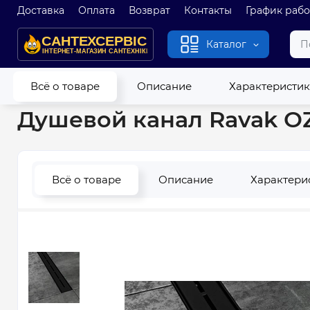
Доставка
Оплата
Возврат
Контакты
График раб
Каталог
Главная
Канализация
Трапы
Трапы из нержавеющей с
Всё о товаре
Описание
Характеристи
Душевой канал Ravak OZ
Всё о товаре
Описание
Характери