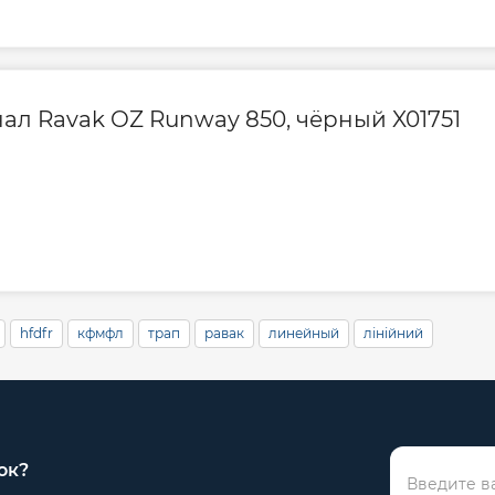
ал Ravak OZ Runway 850, чёрный X01751
hfdfr
кфмфл
трап
равак
линейный
лінійний
ок?