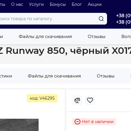
оты
О нас
Услуги
Бонусы
Блог
Акции
+38 (0
+38 (0
тали
Душевой канал Ravak OZ Runway 850, чёрный X01751
ки
Файлы для скачивания
Отзывы
Вопр
 Runway 850, чёрный X01
стики
Файлы для скачивания
Отзывы
код: V46295
Нет в наличии