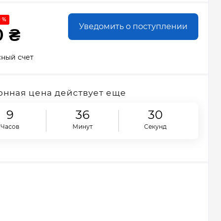
0 %
Уведомить о поступлении
0 ₴
сный счет
нная цена действует еще
9
36
28
Часов
Минут
Секунд