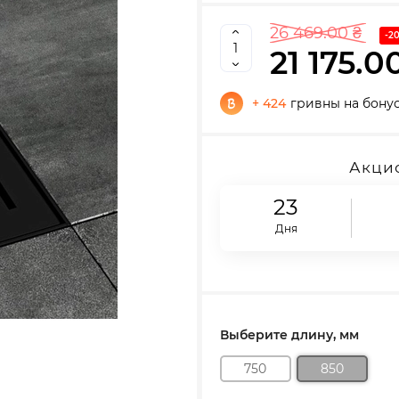
26 469.00 ₴
-2
21 175.0
+ 424
гривны на бону
Акцио
23
Дня
Выберите длину, мм
750
850