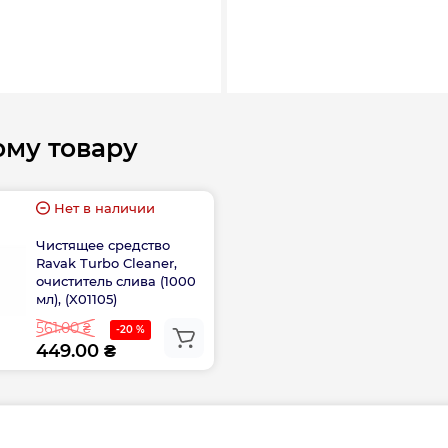
Серия
ения налипания
Тип затвора
ый матовый
ому товару
Цвет решётки
Нет в наличии
Страна производс
Чистящее средство
Ravak Turbo Cleaner,
очиститель слива (1000
мл), (X01105)
561.00 ₴
-20 %
449.00 ₴
Длина, мм