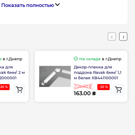
Показать полностью
Белый
тва
Чехия
Габариты, размеры, вес
е
в г.Днепр
На складе
в г.Днепр
190
ка для
Декор-планка для
ak 6мм/ 2 м
поддона Ravak 6мм/ 1,1
90
2000001
м белая XB441100001
204.00 ₴
-20 %
-20 %
163.00 ₴
90
90