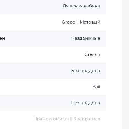
Душевая кабина
Grape || Матовый
ей
Раздвижные
а
Стекло
Без поддона
Blix
Без поддона
Прямоугольная || Квадратная