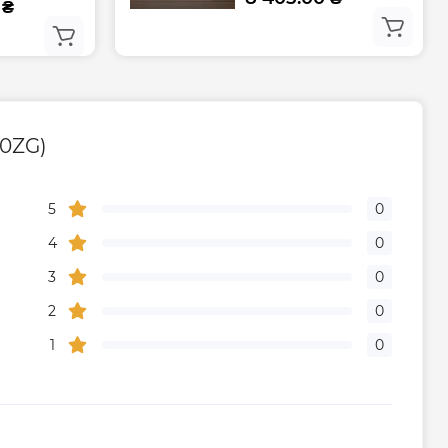
 ₴
00ZG)
5
0
4
0
3
0
2
0
1
0