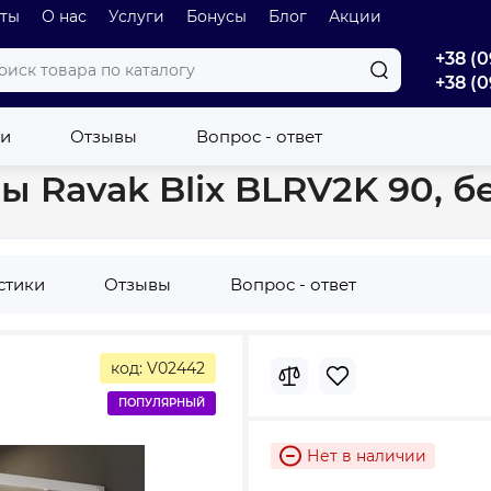
оты
О нас
Услуги
Бонусы
Блог
Акции
+38 (0
+38 (0
ы
Элемент душевой кабины Ravak Blix BLRV2K 90, белый, Grape 
ки
Отзывы
Вопрос - ответ
 Ravak Blix BLRV2K 90, бе
стики
Отзывы
Вопрос - ответ
код: V02442
ПОПУЛЯРНЫЙ
Нет в наличии