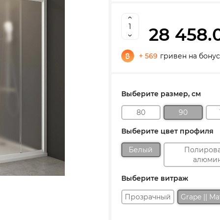
28 458.
+ 569
гривен на бону
Выберите размер, см
80
90
Выберите цвет профиля
Белый
Полиров
алюми
Выберите витраж
Прозрачный
Grape || М