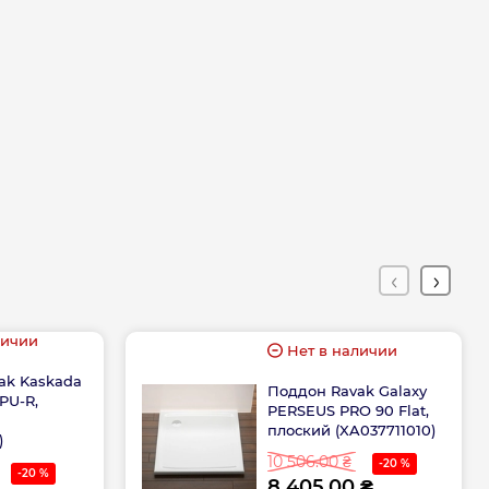
личии
Нет в наличии
ak Kaskada
Поддон Ravak Galaxy
PU-R,
PERSEUS PRO 90 Flat,
й
плоский (XA037711010)
)
10 506.00 ₴
-20 %
-20 %
8 405.00 ₴