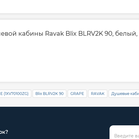
вой кабины Ravak Blix BLRV2K 90, белый, 
E (1XV70100ZG)
Blix BLRV2K 90
GRAPE
RAVAK
Душевые каб
ок?