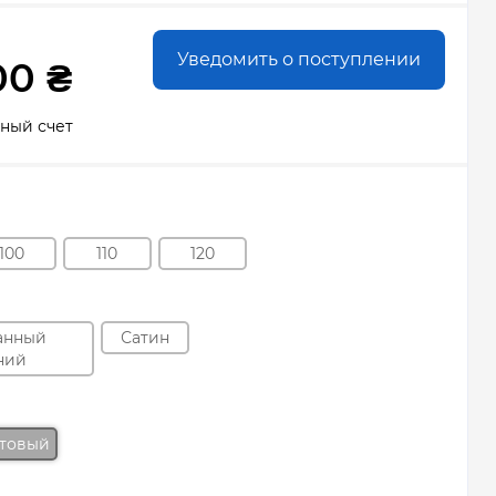
Уведомить о поступлении
00 ₴
сный счет
100
110
120
анный
Сатин
ний
атовый