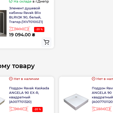
На складе
в г.Днепр
Элемент душевой
кабины Ravak Blix
BLRV2K 90, белый,
Transp.(1XV70100Z1)
23 868.00 ₴
-20 %
19 094.00 ₴
ому товару
Нет в наличии
Нет в на
Поддон Ravak Kaskada
Поддон Rav
ANGELA 90 EX-R,
ANGELA 90 
квадратный
квадратны
(A007701320)
(A007701120
15 198.00 ₴
15 453.00 ₴
-20 %