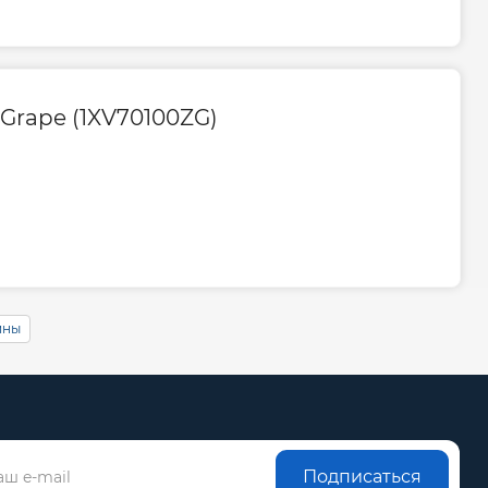
Grape (1XV70100ZG)
ины
Подписаться