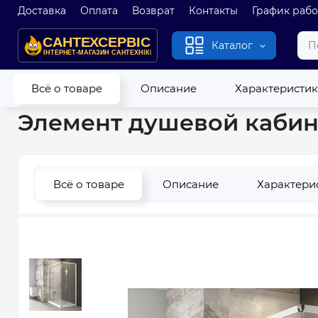
Доставка
Оплата
Возврат
Контакты
График раб
Каталог
Главная
Душевые кабины и гидробоксы
Душевые кабин
Всё о товаре
Описание
Характеристи
Элемент душевой кабины
Всё о товаре
Описание
Характери