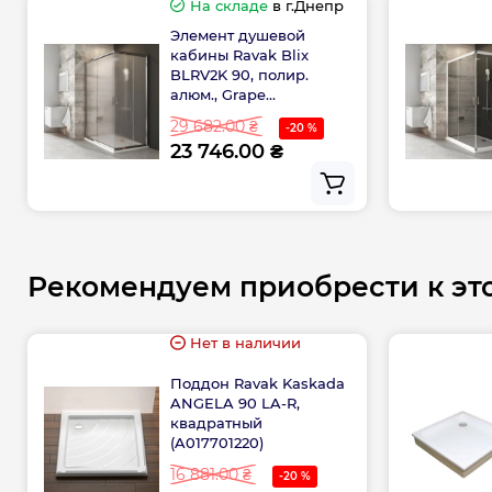
На складе
в г.Днепр
Высота изделия: 1900 мм
Элемент душевой
кабины Ravak Blix
BLRV2K 90, полир.
алюм., Grape
(1XV70C00ZG)
29 682.00 ₴
-20 %
23 746.00 ₴
Рекомендуем приобрести к эт
Нет в наличии
Поддон Ravak Kaskada
ANGELA 90 LA-R,
квадратный
(A017701220)
16 881.00 ₴
-20 %