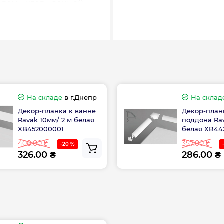
елем угол ванной
Цвет профиля
eus, Perseus Pro,
Pro, Gigant Pro Flat,
Страна производс
венно на пол со
.
воляет расширить
стороны.
На складе
в г.Днепр
На склад
Высота, см
Декор-планка к ванне
Декор-план
го уголка.
Ravak 10мм/ 2 м белая
поддона Rav
Длина, см
XB452000001
белая XB44
408.00 ₴
357.00 ₴
-20 %
326.00 ₴
286.00 ₴
Ширина, см
анный алюминий
ния
Габариты
ent/grape/grafit
iCalc