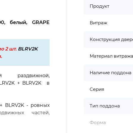
Продукт
0, белый, GRAPE
Витраж
Конструкция двер
о 2 шт.
BLRV2K
Материал витраж
.
Наличие поддона
й раздвижной,
BLRV2K + BLRV2K в
Серия
 + BLRV2K - ровных
Тип поддона
движных частей,
Форма