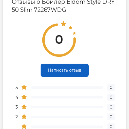
Отзывы о Бойлер Eldom Style DRY
50 Slim 72267WDG
0
Написать отзыв
5
0
4
0
3
0
2
0
1
0