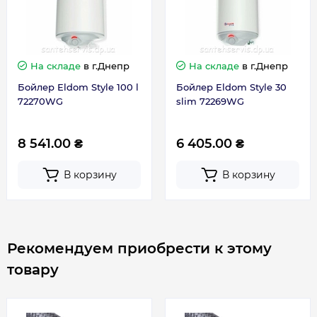
Высота, мм
750
Глубина, мм
380
На складе
в г.Днепр
На складе
в г.Днепр
Бойлер Eldom Style 100 l
Бойлер Eldom Style 30
Ширина, мм
360
72270WG
slim 72269WG
8 541.00 ₴
6 405.00 ₴
Гарантия
В корзину
В корзину
Контакты сервисного центра
(098) 768-12-02
Сервисное обслуживание
1 раз в год
Рекомендуем приобрести к этому
товару