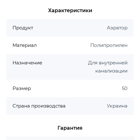
том числе агрессивных, химических соединений,
сточных вод высокой и низкой температуры.
Характеристики
Срок службы: 50 лет
Максимальная рабочая температура: +95 °С
Продукт
Аэратор
Материал: PP-H
Материал
Полипропилен
Гарантия производителя на канализацию ASG
Гарантия 15 лет
Назначение
Для внутренней
канализации
Размер
50
Страна производства
Украина
Гарантия