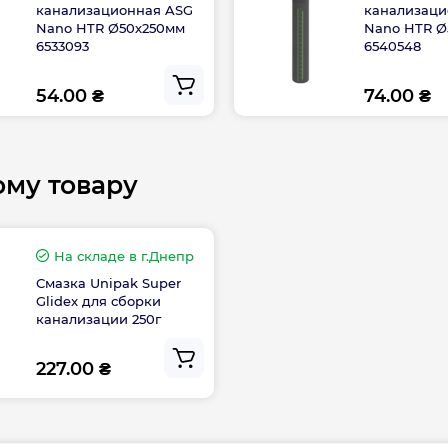
канализационная ASG
канализаци
Nano HTR Ø50х250мм
Nano HTR 
6533093
6540548
54.00 ₴
74.00 ₴
ому товару
На складе
в г.Днепр
Смазка Unipak Super
Glidex для сборки
канализации 250г
227.00 ₴