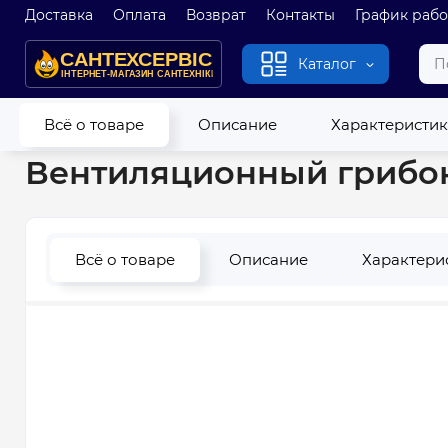
Доставка
Оплата
Возврат
Контакты
График раб
Каталог
Главная
Канализация
Канализационные трубы и фитинг
Всё о товаре
Описание
Характеристи
Вентиляционный грибок
Всё о товаре
Описание
Характери