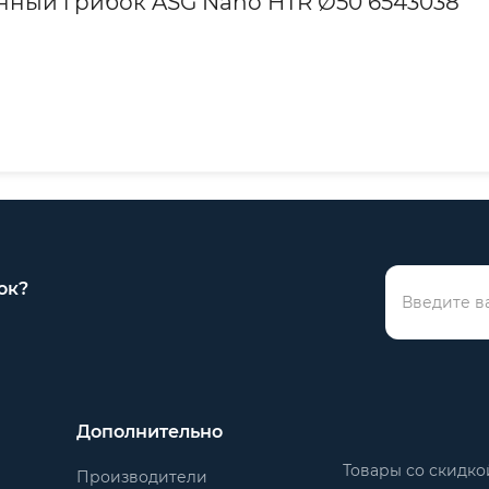
нный грибок ASG Nano HTR Ø50 6543038
ок?
Дополнительно
Товары со скидко
Производители