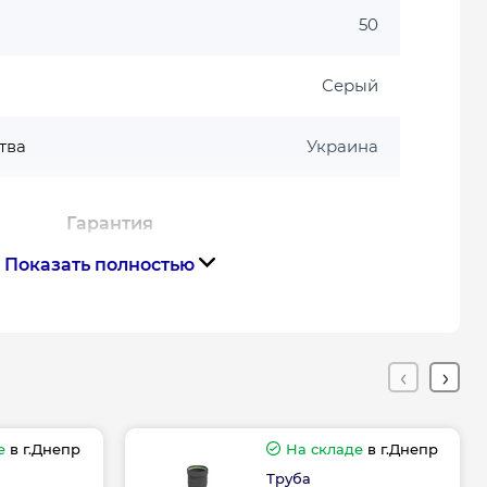
50
Серый
тва
Украина
Гарантия
Показать полностью
дителя, мес
180
е
в г.Днепр
На складе
в г.Днепр
Труба