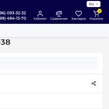
RU
0
96) 093-32-32
99) 494-13-70
Кабинет
Сравнение
Закладки
Корзина
o HTR Ø50 6543038
038