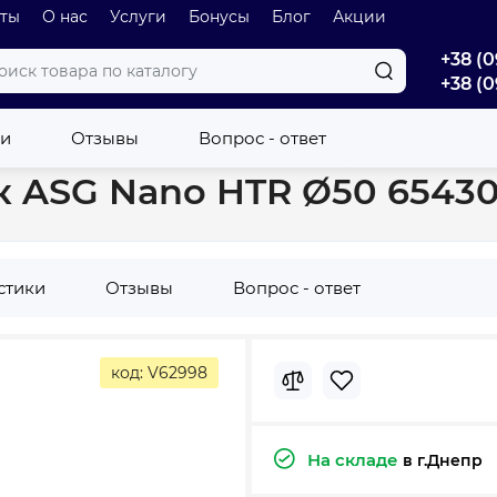
оты
О нас
Услуги
Бонусы
Блог
Акции
+38 (0
+38 (0
и
Внутренняя канализация
Вентиляционный грибок ASG Nan
ки
Отзывы
Вопрос - ответ
 ASG Nano HTR Ø50 6543
стики
Отзывы
Вопрос - ответ
код: V62998
На складе
в г.Днепр