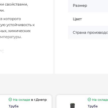
и свойствами,
Размер
и.
з которого
Цвет
ую устойчивость к
ных, химических
Страна производс
емпературы.
°С
Гарантия произво
 ASG
На складе
в г.Днепр
На склад
Труба
Труба