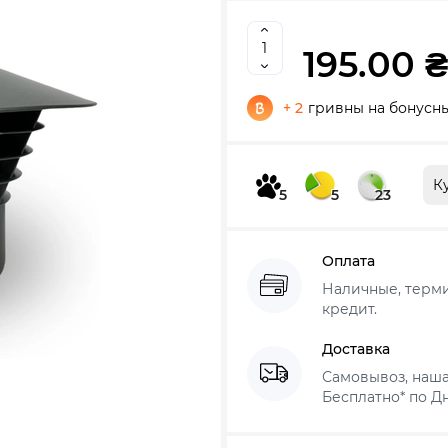
195.00 ₴
+ 2
гривны на бонусны
К
5
5
23
Оплата
Наличные, термин
кредит.
Доставка
Самовывоз, наша
Бесплатно* по Дн