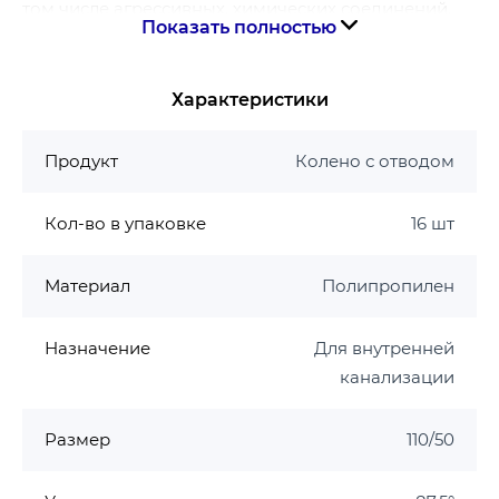
том числе агрессивных, химических соединений,
Показать полностью
сточных вод высокой и низкой температуры.
Срок службы: 50 лет
Характеристики
Максимальная рабочая температура: +95 °С
Материал: PP-H
Продукт
Колено с отводом
Гарантия производителя на канализацию ASG
Гарантия 15 лет
Кол-во в упаковке
16 шт
Материал
Полипропилен
Назначение
Для внутренней
канализации
Размер
110/50