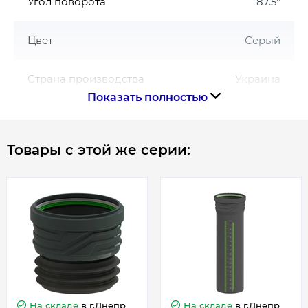
Угол поворота
87.5°
Цвет
Серый
Страна производства
Украина
Показать полностью
Гарантия
Товары с этой же серии:
Гарантия производителя, мес
180
На складе
в г.Днепр
На складе
в г.Днепр