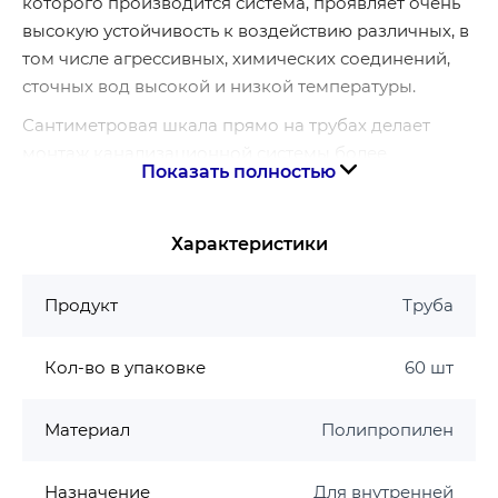
которого производится система, проявляет очень
высокую устойчивость к воздействию различных, в
том числе агрессивных, химических соединений,
сточных вод высокой и низкой температуры.
Сантиметровая шкала прямо на трубах делает
монтаж канализационной системы более
Показать полностью
комфортным.
Срок службы: 50 лет
Характеристики
Максимальная рабочая температура: +95 °С
Материал: PP-H
Продукт
Труба
Гарантия на канализационную трубу ASG
Кол-во в упаковке
60 шт
Гарантия 15 лет
Материал
Полипропилен
Назначение
Для внутренней