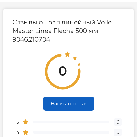
Страна производства
Испания
Отзывы о Трап линейный Volle
Габариты, размеры, вес
Master Linea Flecha 500 мм
9046.210704
Длина, мм
500
Гарантия
0
Гарантия производителя, мес
36
Написать отзыв
5
0
4
0