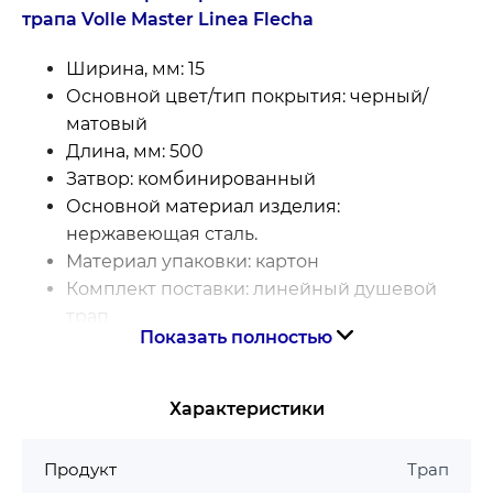
трапа Volle Master Linea Flecha
Ширина, мм: 15
Основной цвет/тип покрытия: черный/
матовый
Длина, мм: 500
Затвор: комбинированный
Основной материал изделия:
нержавеющая сталь.
Материал упаковки: картон
Комплект поставки: линейный душевой
трап
Показать полностью
Страна регистрации бренда: Испания.
Тип решетки: сплошная
Описание : VOLLE
Характеристики
Бренд : VOLLE
Серия: MASTER LINEA
Продукт
Трап
Гарантия на трап Volle Master Linea Flecha