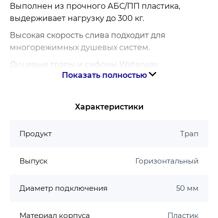
Выполнен из прочного АБС/ПП пластика,
выдерживает нагрузку до 300 кг.
Высокая скорость слива подходит для
многорежимных душевых систем.
Душевые трапы и сифоны Waterway
Показать полностью
производятся на современном украинском
предприятии. Полный цикл производства.
Качественные материалы.
Характеристики
Продукция, не уступающая европейским
аналогам.
Продукт
Трап
Размеры душевого трапа Waterway Stripe 90:
Выпуск
Горизонтальный
Размеры трапа – 950 х 100 х 109 мм
Размер видимой части – 875 мм
Диаметр подключения
50 мм
Особенности душевого канала Waterway
Stripe 90:
Материал корпуса
Пластик