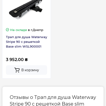
Решетка для волос – 1 шт;
Габариты, размеры, вес
Накладка из нержавеющей стали – 1 шт;
Комплект для гидроизоляции – 1 шт;
Длина, мм
900
Монтажный набор для крепления
регулируемых ножек: шуруп D (3,5x35мм) –
На складе
в г.Днепр
8 шт. , дюбель (6х35 мм) – 8 шт.
Гарантия
Регулируемые ножки – 8 шт.
Трап для душа Waterway
Stripe 90 с решеткой
Инструкция по использованию – 1 шт.
Гарантия производителя, мес
24
Base slim WSL900001
3 952.00 ₴
В корзину
Отзывы о Трап для душа Waterway
Stripe 90 с решеткой Base slim