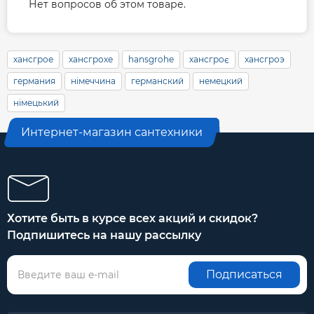
Нет вопросов об этом товаре.
хансгрое
хансгрохе
hansgrohe
хансгроє
хансгроэ
германия
німеччина
германский
немецкий
німецький
Интернет-магазин сантехники
Хотите быть в курсе всех акций и скидок?
Подпишитесь на нашу рассылку
Подписаться