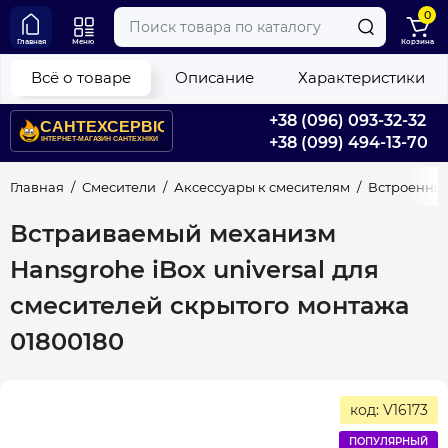
0
Главная
Меню
Корзина
Всё о товаре
Описание
Характеристики
+38 (096) 093-32-32
+38 (099) 494-13-70
Главная
Смесители
Аксессуары к смесителям
Встроенные
Встраиваемый механизм
Hansgrohe iBox universal для
смесителей скрытого монтажа
01800180
код: V16173
ПОПУЛЯРНЫЙ