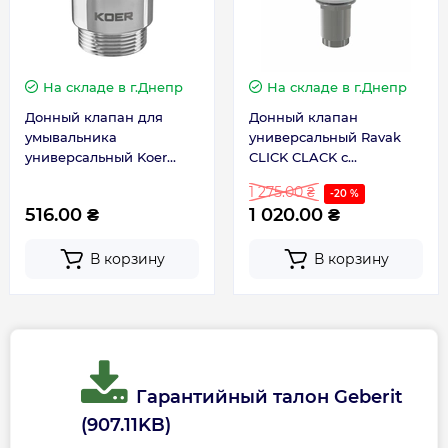
На складе
в г.Днепр
На складе
в г.Днепр
Донный клапан для
Донный клапан
умывальника
универсальный Ravak
универсальный Koer
CLICK CLACK с
PW-02-01 1.1/4 хром
переливом (X01373)
1 275.00 ₴
-20 %
KR3399
516.00 ₴
1 020.00 ₴
В корзину
В корзину
Гарантийный талон Geberit
(907.11KB)