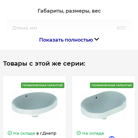
Габариты, размеры, вес
Длина, мм
600
Показать полностью
Ширина, мм
450
Товары с этой же серии:
Гарантия
Гарантия производителя, мес
120
ПОЖИЗНЕННАЯ ГАРАНТИЯ
ПОЖИЗНЕННАЯ ГАРАНТИЯ
Контакты сервисного центра
0800502606
На складе
в г.Днепр
На складе