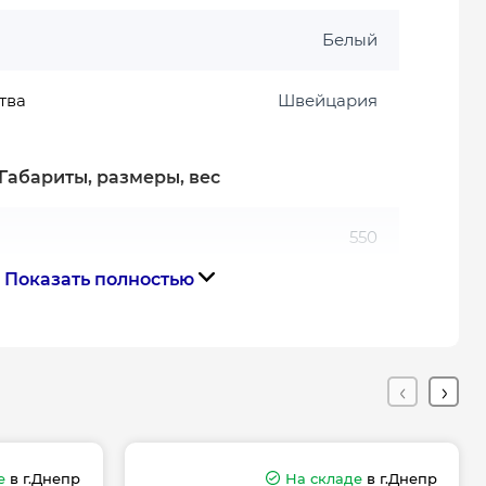
Белый
тва
Швейцария
Габариты, размеры, вес
550
Показать полностью
400
Гарантия
дителя, мес
120
е
в г.Днепр
На складе
в г.Днепр