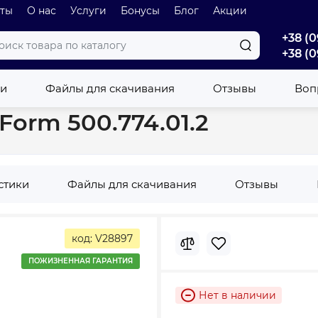
оты
О нас
Услуги
Бонусы
Блог
Акции
+38 (0
+38 (0
t VariForm 500.774.01.2
ки
Файлы для скачивания
Отзывы
Вопр
Form 500.774.01.2
стики
Файлы для скачивания
Отзывы
код: V28897
ПОЖИЗНЕННАЯ ГАРАНТИЯ
Нет в наличии