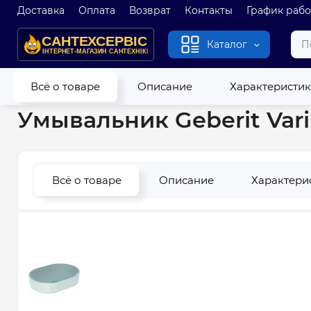
Доставка
Оплата
Возврат
Контакты
График раб
Каталог
Главная
Умывальники
Умывальники
Умывальник Geberi
Всё о товаре
Описание
Характеристи
Умывальник Geberit Vari
Всё о товаре
Описание
Характери