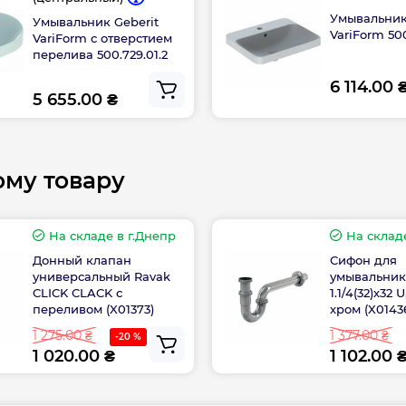
Контакты сервисн
Умывальник
Умывальник Geberit
VariForm 500
VariForm с отверстием
перелива 500.729.01.2
6 114.00 
5 655.00 ₴
ому товару
На складе
в г.Днепр
На склад
Донный клапан
Сифон для
универсальный Ravak
умывальник
CLICK CLACK с
1.1/4(32)х32 
переливом (X01373)
хром (X0143
1 275.00 ₴
1 377.00 ₴
-20 %
1 020.00 ₴
1 102.00 