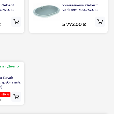
ого центра
0800502606
 Geberit
Умывальник Geberit
.741.01.2
VariForm 500.757.01.2
₴
5 772.00 ₴
е
в г.Днепр
а Ravak
U, трубчатый,
6)
-20 %
₴