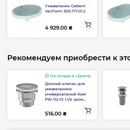
Цвет Белый
Умывальник Geberit
VariForm 500.717.01.2
4 929.00 ₴
Рекомендуем приобрести к эт
На складе
в г.Днепр
Донный клапан для
умывальника
универсальный Koer
PW-02-01 1.1/4 хром
KR3399
516.00 ₴