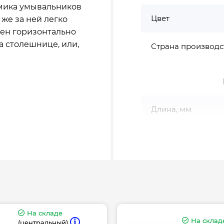
мика умывальников
Цвет
 же за ней легко
лен горизонтально
а столешнице, или,
Страна производс
Длина, мм
Ширина, мм
Гарантия произво
На складе
На склад
(центральный)