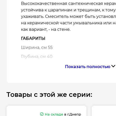
Высококачественная сантехническая кера
устойчива к царапинам и трещинам, к тому
ухаживать. Смеситель может быть установ
на керамической части умывальника или н
как вариант, - на стене.
ГАБАРИТЫ
Ширина, см 55
Глубина, см 40
Высота, см 15.8
Показать полностью
ОСНОВНЫЕ ХАРАКТЕРИСТИКИ
Форма Овальная
Товары с этой же серии:
Монтаж На столешницу
Материал Керамика
На складе
в г.Днепр