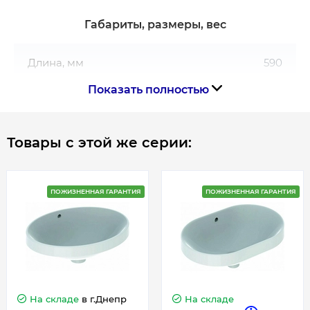
Габариты, размеры, вес
Длина, мм
590
Показать полностью
Ширина, мм
490
Товары с этой же серии:
Гарантия
Гарантия производителя, мес
120
ПОЖИЗНЕННАЯ ГАРАНТИЯ
ПОЖИЗНЕННАЯ ГАРАНТИЯ
Контакты сервисного центра
0800502606
На складе
в г.Днепр
На складе