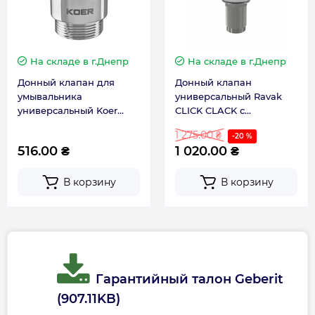
На складе
в г.Днепр
На складе
в г.Днепр
Донный клапан для
Донный клапан
умывальника
универсальный Ravak
универсальный Koer
CLICK CLACK с
PW-02-01 1.1/4 хром
переливом (X01373)
1 275.00 ₴
-20 %
KR3399
516.00 ₴
1 020.00 ₴
В корзину
В корзину
Гарантийный талон Geberit
(907.11KB)