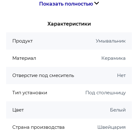
Показать полностью
Ширина, см 58
Глубина, см 49
Характеристики
Высота, см 17.8
Продукт
Умывальник
ОСНОВНЫЕ ХАРАКТЕРИСТИКИ
Материал
Керамика
Форма Прямоугольная
Монтаж Врезной под столешницу
Отверстие под смеситель
Нет
Материал Керамика
Цвет Белый
Тип установки
Под столешницу
Цвет
Белый
Страна производства
Швейцария