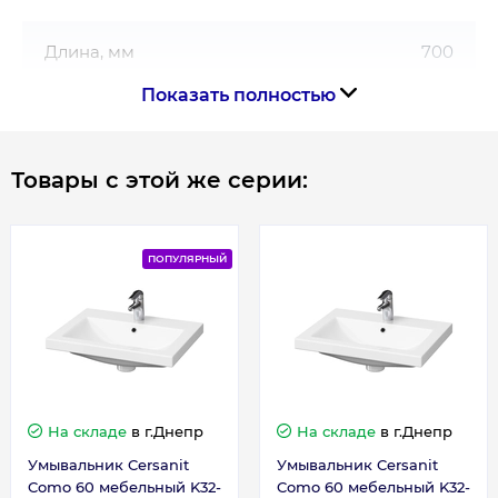
Длина, мм
700
Показать полностью
Ширина, мм
450
Товары с этой же серии:
Гарантия
Гарантия производителя, мес
120
ПОПУЛЯРНЫЙ
На складе
в г.Днепр
На складе
в г.Днепр
Умывальник Cersanit
Умывальник Cersanit
Como 60 мебельный K32-
Como 60 мебельный K32-