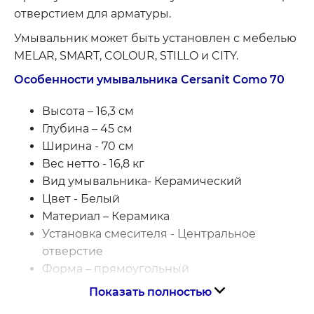
отверстием для арматуры.
Умывальник может быть установлен с мебелью
MELAR, SMART, COLOUR, STILLO и CITY.
Особенности умывальника Cersanit Como 70
Высота – 16,3 см
Глубина – 45 см
​Ширина - 70 см
Вес нетто - 16,8 кг
Вид умывальника- Керамический
Цвет - Белый
Материал – Керамика
Установка смесителя - Центральное
отверстие
Форма – прямоугольный
Показать полностью
Гарантия на умывальник Cersanit Como 70