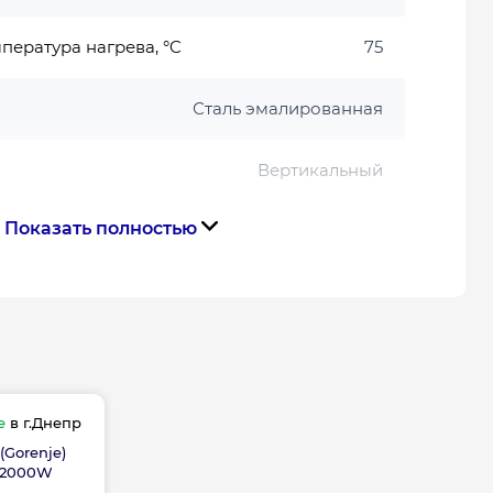
пература нагрева, °C
75
Сталь эмалированная
Вертикальный
Показать полностью
2000
Нет
47.1
50
е
в г.Днепр
(Gorenje)
 2000W
, бар
9