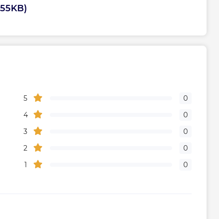
.55KB)
Механическое
Цилиндрический
Словения
5
0
тва
Сербия
4
0
3
0
Габариты, размеры, вес
2
0
27
1
0
24