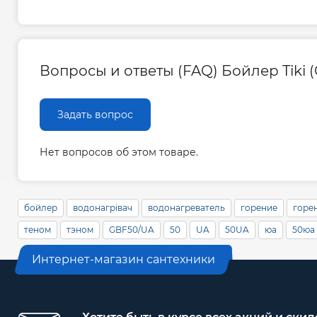
Вопросы и ответы (FAQ) Бойлер Tiki 
Задать вопрос
Нет вопросов об этом товаре.
бойлер
водонагрівач
водонагреватель
горение
горе
теном
тэном
GBF50/UA
50
UA
50UA
юа
50юа
Интернет-магазин сантехники