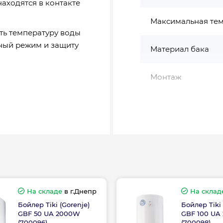
находятся в контакте
Максимальная тем
ть температуру воды
чный режим и защиту
Материал бака
Монтаж
Мощность, Вт
оды ƞwh: 36 %
тч
Наличие эл.шнура
ж
Объём (чистый), л
тали
Объём, л
На складе
в г.Днепр
На склад
Бойлер Tiki (Gorenje)
Бойлер Tiki 
 регулировка
GBF 50 UA 2000W
GBF 100 UA
Рабочее давление
(700096)
(700098)