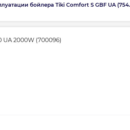
луатации бойлера Tiki Comfort S GBF UA (754
Управление
 2 года)
Форма
50 UA 2000W (700096)
Страна бренда
Страна производс
Вес брутто, кг
Вес, кг