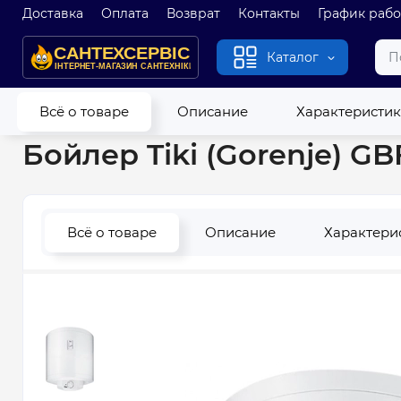
Доставка
Оплата
Возврат
Контакты
График раб
Каталог
Главная
Водонагреватели
Бойлеры
Бойлер Tiki (Goren
Всё о товаре
Описание
Характеристи
Бойлер Tiki (Gorenje) G
Всё о товаре
Описание
Характери