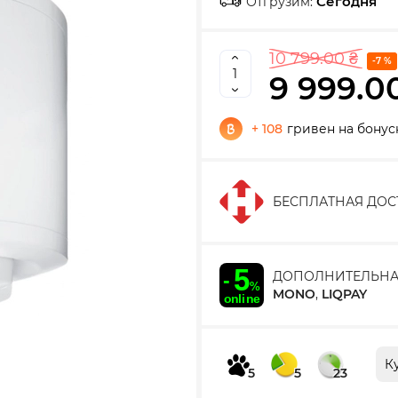
Сегодня
Отгрузим:
10 799.00 ₴
-7 %
9 999.0
+ 108
гривен на бонус
БЕСПЛАТНАЯ ДОС
ДОПОЛНИТЕЛЬНА
MONO
,
LIQPAY
К
5
5
23