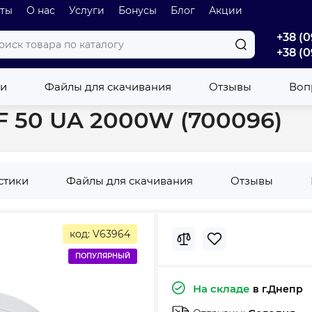
оты
О нас
Услуги
Бонусы
Блог
Акции
+38 (0
+38 (0
je) GBF 50 UA 2000W (700096)
ки
Файлы для скачивания
Отзывы
Вопр
BF 50 UA 2000W (700096)
стики
Файлы для скачивания
Отзывы
код: V63964
ПОПУЛЯРНЫЙ
На складе
в г.Днепр