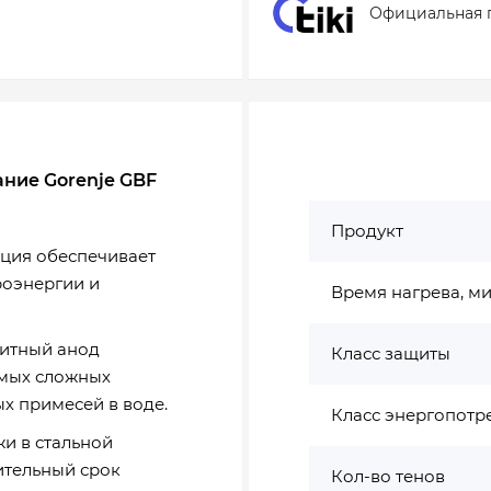
Официальная 
ание Gorenje GBF
Продукт
ция обеспечивает
роэнергии и
Время нагрева, м
щитный анод
Класс защиты
амых сложных
х примесей в воде.
Класс энергопотр
и в стальной
ительный срок
Кол-во тенов