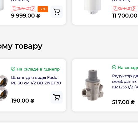
10 799.00 ₴
12 599.00 ₴
-7 %
Размер подключе
9 999.00 ₴
11 700.00
Расстояние между
ому товару
Регулятор темпер
Смешанная вода п
На склад
На складе
в г.Днепр
 монтаже: 1.22
Редуктор д
Шланг для воды Fado
мембранный
Тип нагрева
PE 30 см 1/2 ВВ ZNBT30
KR.1253 1/2 (
8 × 46.1 см
50 см
Толщина бака
190.00 ₴
517.00 ₴
Толщина теплоиз
BF 50UA
ТЭН