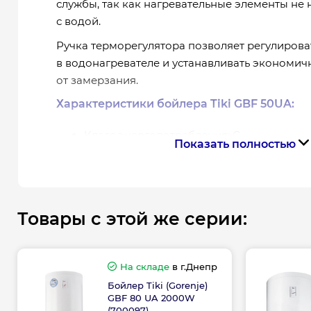
службы, так как нагревательные элементы не 
с водой.
Ручка терморегулятора позволяет регулирова
в водонагревателе и устанавливать экономи
от замерзания.
Характеристики бойлера Tiki GBF 50UA:
Класс энергопотребления: С
Показать полностью
Энергетическая эффективность нагрева в
Расход электроэнергии кВтч/24 ч: 6.69 кВ
Чистый объем: 47.1 л
Монтаж: вертикальный настенный монта
Товары с этой же серии:
Присоединение к водопроводу: G 1/2
Рабочее давление: 9 бар
Материал бака: бак из эмалированной с
На складе
в г.Днепр
Защитный анод: магниевый анод
Бойлер Tiki (Gorenje)
Регулировка температуры: механическая
GBF 80 UA 2000W
температуры
(700097)