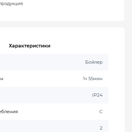
продукция
Характеристики
Бойлер
ин
1ч 55мин
IP24
ебления
C
2