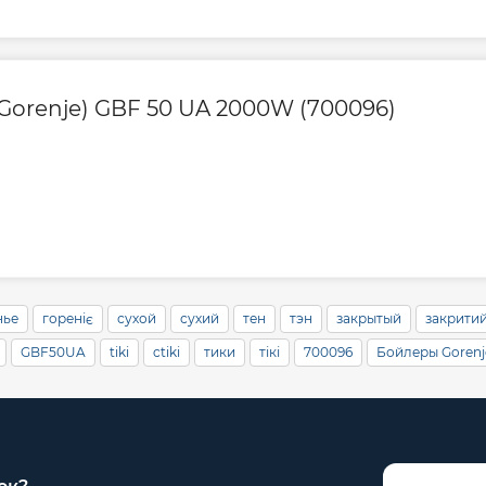
Высота, мм
Глубина, мм
(Gorenje) GBF 50 UA 2000W (700096)
Ширина, мм
Габариты с уп. (Вх
Гарантия на элект
нье
гореніє
сухой
сухий
тен
тэн
закрытый
закрити
GBF50UA
tiki
ctiki
тики
тікі
700096
Бойлеры Gorenje
Гарантия произво
Контакты сервисн
центра