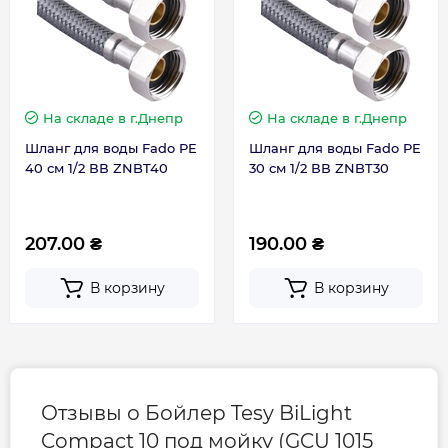
Вес брутто, кг
7.2
Вес, кг
6.62
На складе
в г.Днепр
На складе
в г.Днепр
Высота, мм
399
Шланг для воды Fado PE
Шланг для воды Fado PE
40 см 1/2 ВВ ZNBT40
30 см 1/2 ВВ ZNBT30
Глубина, мм
247
207.00 ₴
190.00 ₴
Ширина, мм
377
В корзину
В корзину
Габариты с уп. (ВхШхГ), мм
395x265x420
Гарантия
Отзывы о Бойлер Tesy BiLight
Compact 10 под мойку (GCU 1015
Гарантия на электрическую часть
2 года