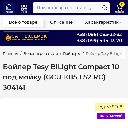
0
Главная
Меню
Корзина
Всё о товаре
Описание
Характеристики
+38 (096) 093-32-32
+38 (099) 494-13-70
Главная
Водонагреватели
Бойлеры
Бойлер Tesy BiLight C
Бойлер Tesy BiLight Compact 10
под мойку (GCU 1015 L52 RC)
304141
код: V49668
ПОПУЛЯРНЫЙ