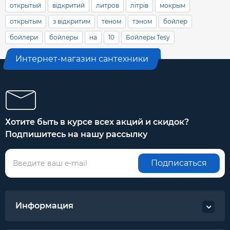
открытый
відкритий
литров
літрів
мокрым
открытым
з відкритим
теном
тэном
бойлер
бойлери
бойлеры
на
10
Бойлеры Tesy
Интернет-магазин сантехники
Хотите быть в курсе всех акций и скидок?
Подпишитесь на нашу рассылку
Подписаться
Информация