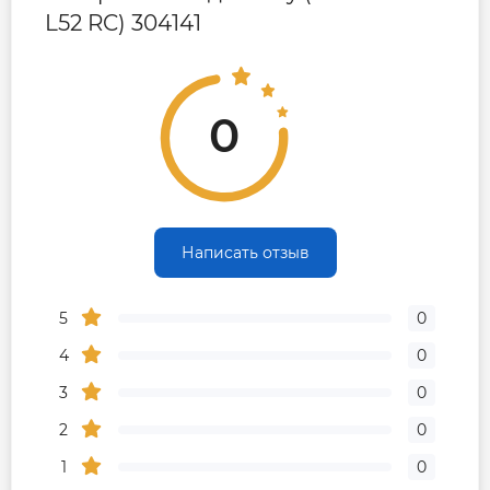
L52 RC) 304141
Гарантия производителя, мес
60
Контакты сервисного
0800605627 ||
0
центра
0443909990
Сервисное обслуживание
1 раз в 2 года
Написать отзыв
5
0
4
0
3
0
2
0
1
0