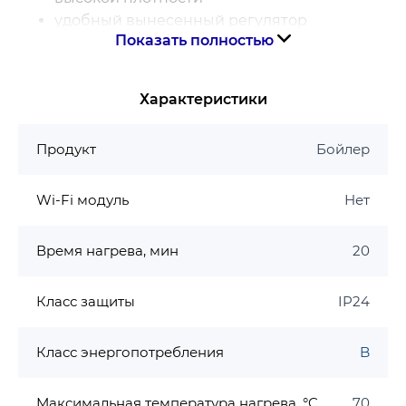
удобный вынесенный регулятор
Показать полностью
температуры
компактный размер
монтаж под мойкой
Характеристики
не требует монтажа на стену
Страна-производитель: БОЛГАРИЯ
Продукт
Бойлер
Wi-Fi модуль
Нет
Время нагрева, мин
20
Класс защиты
IP24
Класс энергопотребления
B
Максимальная температура нагрева, °C
70