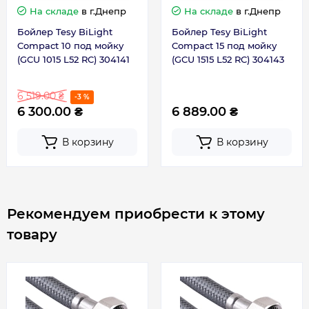
На складе
в г.Днепр
На складе
в г.Днепр
Бойлер Tesy BiLight
Бойлер Tesy BiLight
Регулятор
Внешний (на
Compact 10 под мойку
Compact 15 под мойку
температуры
корпусе)
(GCU 1015 L52 RC) 304141
(GCU 1515 L52 RC) 304143
Серия
BiLight Compact
6 519.00 ₴
-3 %
6 300.00 ₴
6 889.00 ₴
Тип нагрева
Тэн
В корзину
В корзину
ТЭН
Мокрый
Управление
Механическое
Рекомендуем приобрести к этому
товару
Страна производства
Болгария
Габариты, размеры, вес