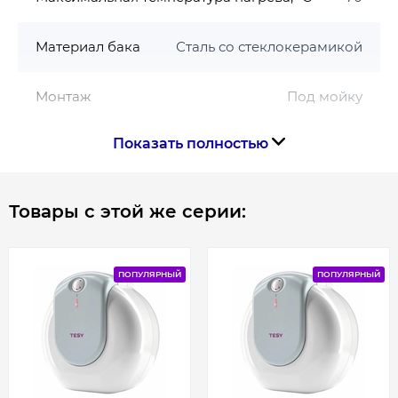
Материал бака
Сталь со стеклокерамикой
Монтаж
Под мойку
Показать полностью
Мощность, Вт
1500
Наличие эл.шнура
В комплекте
Товары с этой же серии:
Объём, л
10
ПОПУЛЯРНЫЙ
ПОПУЛЯРНЫЙ
Особенности
Под мойку
Рабочее давление, бар
8
Размер подключения
1/2