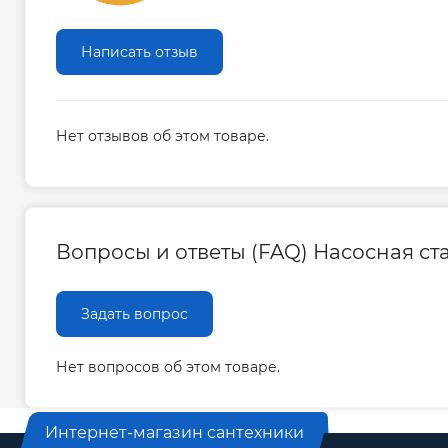
Показатель рН 6,5 – 9,5
Содержание механических примесей не б
Написать отзыв
Станция на воду – комплексное решение, по
множество задач, связанных с холодным вод
Очевидным преимуществом гидрофора доступ
Нет отзывов об этом товаре.
монтажа. По возможности, желательно насосну
расположить поближе к источнику воды, поск
тратится не только на подачу, но и на всасыва
Гарантия производителя на насосную ста
Вопросы и ответы (FAQ) Насосная стан
Гарантия 2 года
Задать вопрос
Нет вопросов об этом товаре.
Интернет-магазин сантехники