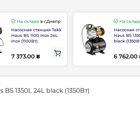
Напор, м
5 °C
Обмотка
На складе
в г.Днепр
На склад
Насосная станция Tekk
Насосная с
Haus BS 1100 Inox 24L
Haus BS 135
Размер подключе
Inox (1100Вт)
black (1350В
ом, закрытой
Страна бренда
ой вентиляцией
7 373.00 ₴
6 762.00
Страна производс
от перегрузок с
BS 1350L 24L black (1350Вт)
:
Гарантия произво
гие жидкости,
ой активности
Контакты сервисн
0 g/m³
центра