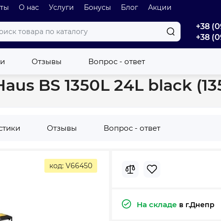
оты
О нас
Услуги
Бонусы
Блог
Акции
+38 (0
+38 (0
kk Haus BS 1350L 24L black (1350Вт)
ки
Отзывы
Вопрос - ответ
aus BS 1350L 24L black (13
стики
Отзывы
Вопрос - ответ
код: V66450
На складе
в г.Днепр