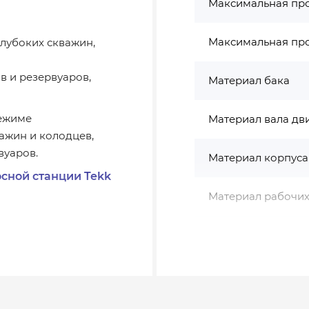
Максимальная про
Максимальная про
глубоких скважин,
в и резервуаров,
Материал бака
режиме
Материал вала дв
ажин и колодцев,
вуаров.
Материал корпуса
осной станции Tekk
Материал рабочих
Мощность, Вт
Наличие эл.шнура
l/min