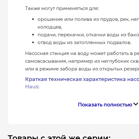
Также могут применяться для:
орошение или полива из прудов, рек, не
колодцев,
подачи, перекачки, откачки воды из бако
отвод воды из затопленных подвалов.
Насосная станция на воду может работать в 
самовсасывания, например из неглубоких скв
или в режиме забора воды из открытых резер
Краткая техническая характеристика нас
Haus:
Максимальная мощность: 1350 W
Показать полностью
Напряжение в сети: 230 V
Частота: 50 Hz
Давление (максимальное): 60 m / 6 bar
Производительность (максимальная): 60 
Товары с этой же серии: