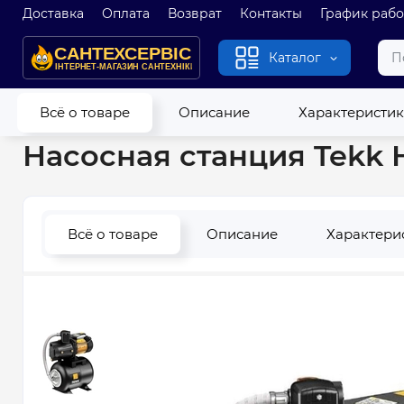
Доставка
Оплата
Возврат
Контакты
График раб
Каталог
Главная
Насосы
Насосные станции
Насосная станция Te
Всё о товаре
Описание
Характеристи
Насосная станция Tekk H
Всё о товаре
Описание
Характери