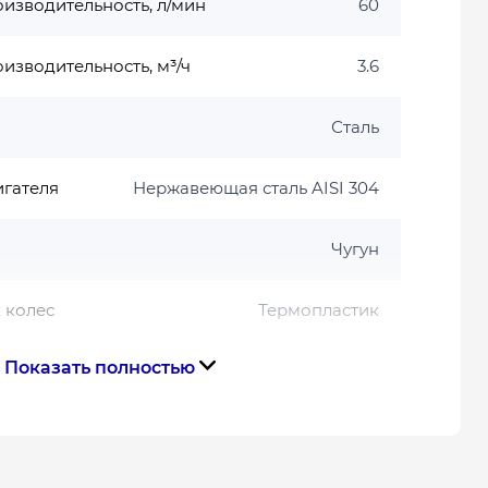
изводительность, л/мин
60
изводительность, м³/ч
3.6
Сталь
игателя
Нержавеющая сталь AISI 304
Чугун
 колес
Термопластик
Показать полностью
1350
В комплекте