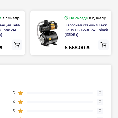
60 м
Медь
е
в г.Днепр
На складе
в г.Днепр
танция Tekk
Насосная станция Tekk
0 Inox 24L
Haus BS 1350L 24L black
ния
1 дюйм
т)
(1350Вт)
Германия
 ₴
6 668.00 ₴
тва
Германия
Гарантия
5
0
дителя, мес
24
4
0
ого
+38(066)895-02-54, +38(068)409-
3
0
22-73