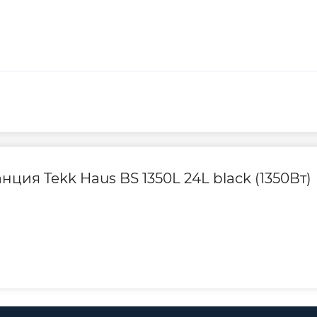
олее 100 g/m³
зволяющее решать
оснабжением.
на цена и простота
ю станцию ​​
ольку КПД насоса
ние.
нцию Tekk Haus
ция Tekk Haus BS 1350L 24L black (1350Вт)