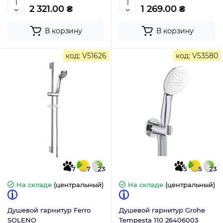
2 321.00 ₴
1 269.00 ₴
В корзину
В корзину
код: V51626
код: V53580
7
7
23
5
5
23
На складе
(центральный)
На складе
(центральный)
Душевой гарнитур Ferro
Душевой гарнитур Grohe
SOLENO
Tempesta 110 26406003