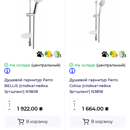
7
7
23
7
7
23
На складе
(центральный)
На складе
(центральный)
Душевой гарнитур Ferro
Душевой гарнитур Ferro
BELLIS (стойка+лейка
Colisa (стойка+лейка
1р+шланг) N180B
3р+шланг) N381B
1 922.00 ₴
1 664.00 ₴
В корзину
В корзину