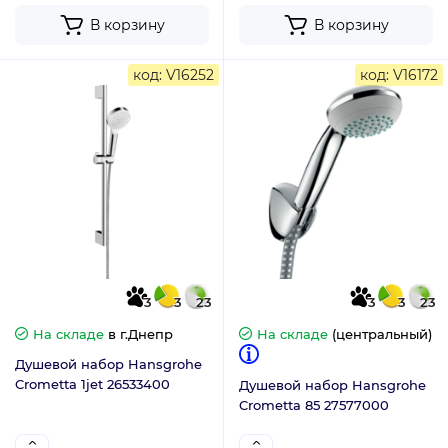
В корзину
В корзину
код: V16252
код: V16172
3
3
23
3
3
23
На складе
в г.Днепр
На складе
(центральный)
Душевой набор Hansgrohe
Crometta 1jet 26533400
Душевой набор Hansgrohe
Crometta 85 27577000