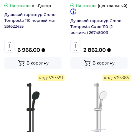
На складе
в г.Днепр
На складе
(центральный)
Душевой гарнитур Grohe
Tempesta 110 черный мат
Душевой гарнитур Grohe
261622433
Tempesta Cube 110 (2
режима) 26748003
6 966.00 ₴
2 862.00 ₴
В корзину
В корзину
код: V53591
код: V65385