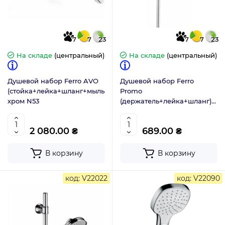
7
7
23
7
7
23
На складе
(центральный)
На складе
(центральный)
Душевой набор Ferro AVO
Душевой набор Ferro
(стойка+лейка+шланг+мыльница)
Promo
хром N53
(держатель+лейка+шланг)
U28B
2 080.00 ₴
689.00 ₴
В корзину
В корзину
код: V22022
код: V22090