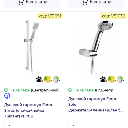
В корзину
В корзину
код: V51091
код: V51630
7
7
23
7
7
23
На складе
(центральный)
На складе
в г.Днепр
Душевой гарнитур Ferro
Sole
Душевой гарнитур Ferro
(держатель+лейка+шланг)
Sinus (стойка+лейка
U300
+шланг) N170B