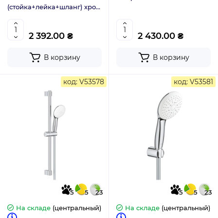
(стойка+лейка+шланг) хром
N300A
2 392.00 ₴
2 430.00 ₴
В корзину
В корзину
код: V53578
код: V53581
5
5
23
5
5
23
На складе
(центральный)
На складе
(центральный)