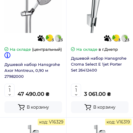
3
3
23
3
3
23
На складе
(центральный)
На складе
в г.Днепр
Душевой набор Hansgrohe
Croma Select E 1jet Porter
Душевой набор Hansgrohe
Set 26412400
Axor Montreux, 0,90 м
27982000
47 490.00 ₴
3 061.00 ₴
В корзину
В корзину
код: V16329
код: V16319