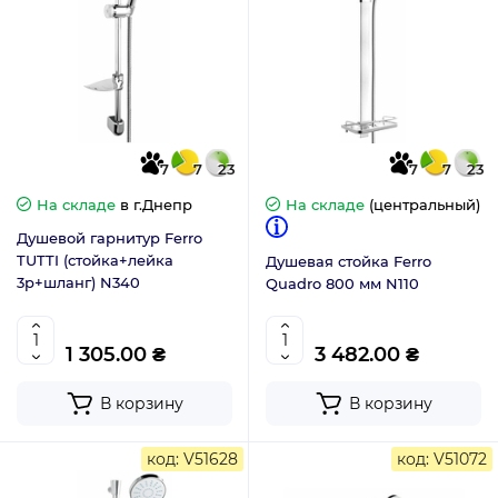
7
7
23
7
7
23
На складе
в г.Днепр
На складе
(центральный)
Душевой гарнитур Ferro
TUTTI (стойка+лейка
Душевая стойка Ferro
3р+шланг) N340
Quadro 800 мм N110
1 305.00 ₴
3 482.00 ₴
В корзину
В корзину
код: V51628
код: V51072