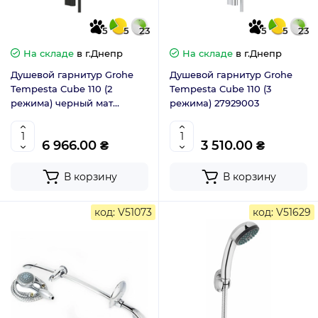
5
5
23
5
5
23
На складе
в г.Днепр
На складе
в г.Днепр
Душевой гарнитур Grohe
Душевой гарнитур Grohe
Tempesta Cube 110 (2
Tempesta Cube 110 (3
режима) черный мат
режима) 27929003
267482433
6 966.00 ₴
3 510.00 ₴
В корзину
В корзину
код: V51073
код: V51629