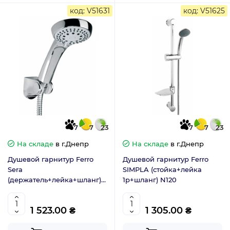
код: V51631
код: V51625
7
7
23
7
7
23
На складе
в г.Днепр
На складе
в г.Днепр
Душевой гарнитур Ferro
Душевой гарнитур Ferro
Sera
SIMPLA (стойка+лейка
(держатель+лейка+шланг)
1р+шланг) N120
U500
1 523.00 ₴
1 305.00 ₴