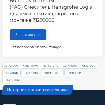
Вопросы и ответы
(FAQ) Смеситель Hansgrohe Logis
для умывальника, скрытого
монтажа 71220000
Задать вопрос
Нет вопросов об этом товаре.
хансгрое
хансгрохе
hansgrohe
хансгроє
хансгроэ
германия
німеччина
германский
немецкий
німецький
Интернет-магазин сантехники