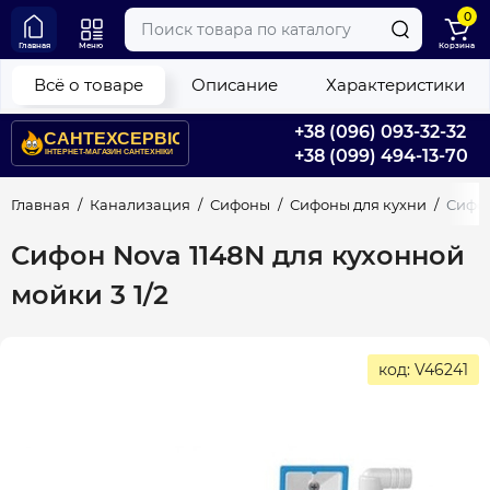
0
Главная
Меню
Корзина
Всё о товаре
Описание
Характеристики
+38 (096) 093-32-32
+38 (099) 494-13-70
Главная
Канализация
Сифоны
Сифоны для кухни
Сифон
Сифон Nova 1148N для кухонной
мойки 3 1/2
код: V46241