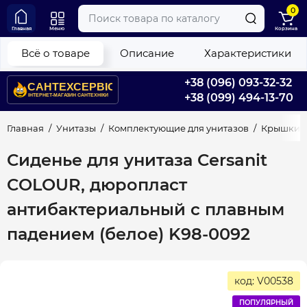
0
Главная
Меню
Корзина
Всё о товаре
Описание
Характеристики
+38 (096) 093-32-32
+38 (099) 494-13-70
Главная
Унитазы
Комплектующие для унитазов
Крышки д
Сиденье для унитаза Cersanit
COLOUR, дюропласт
антибактериальный с плавным
падением (белое) K98-0092
код: V00538
ПОПУЛЯРНЫЙ