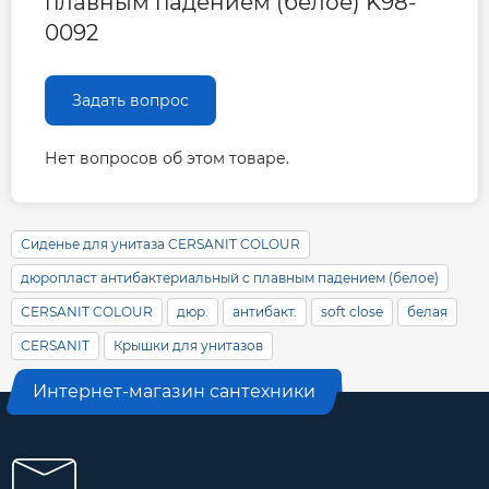
плавным падением (белое) K98-
0092
Задать вопрос
Нет вопросов об этом товаре.
Сиденье для унитаза CERSANIT COLOUR
дюропласт антибактериальный с плавным падением (белое)
CERSANIT COLOUR
дюр.
антибакт.
soft close
белая
CERSANIT
Крышки для унитазов
Интернет-магазин сантехники