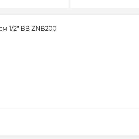
м 1/2" ВВ ZNB200
Значение
20
90
32
26
Да
8,5
12,5