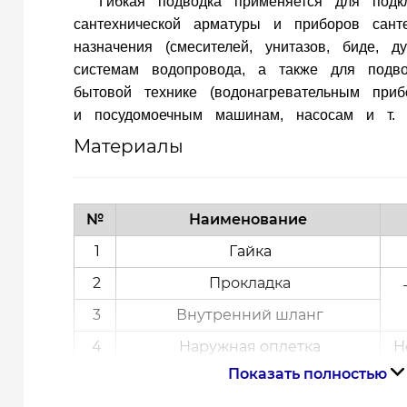
Гибкая подводка применяется для подк
сантехнической арматуры и приборов санте
назначения (смесителей, унитазов, биде, д
системам водопровода, а также для подв
бытовой технике (водонагревательным приб
и посудомоечным машинам, насосам и т. д
Материалы
№
Наименование
1
Гайка
2
Прокладка
3
Внутренний шланг
4
Наружная оплетка
Не
Показать полностью
5
Штуцер
Не