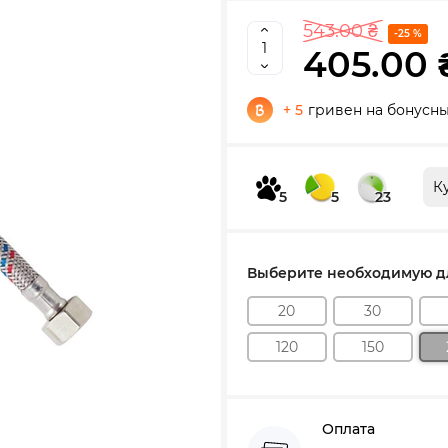
543.00 ₴
-25 %
405.00 
+ 5
гривен на бонусны
К
5
5
23
Выберите необходимую дл
20
30
120
150
Оплата