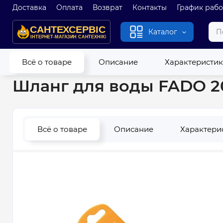
Доставка
Оплата
Возврат
Контакты
График раб
Каталог
Главная
Водопровод
Гибкие шланги
Шланг для воды FA
Всё о товаре
Описание
Характеристи
Шланг для воды FADO 20
Всё о товаре
Описание
Характери