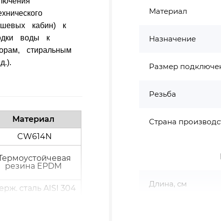
лючения
Материал
хнического
ушевых кабин) к
одки воды к
Назначение
орам, стиральным
.).
Размер подключе
Резьба
Материал
Страна производс
CW614N
Термоустойчевая
резина EPDM
Длина, см
рж. сталь AISI 304
CW614N
рж. сталь AISI 304