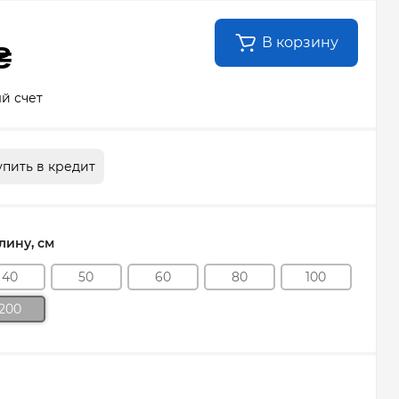
В корзину
₴
й счет
упить в кредит
ину, см
40
50
60
80
100
200