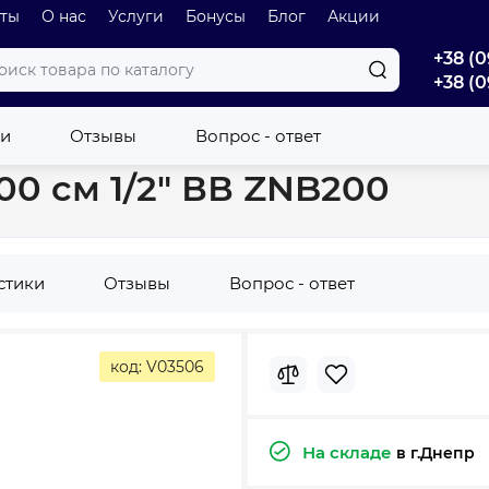
оты
О нас
Услуги
Бонусы
Блог
Акции
+38 (0
+38 (0
DO 200 см 1/2" ВВ ZNB200
ки
Отзывы
Вопрос - ответ
0 см 1/2" ВВ ZNB200
стики
Отзывы
Вопрос - ответ
код: V03506
На складе
в г.Днепр