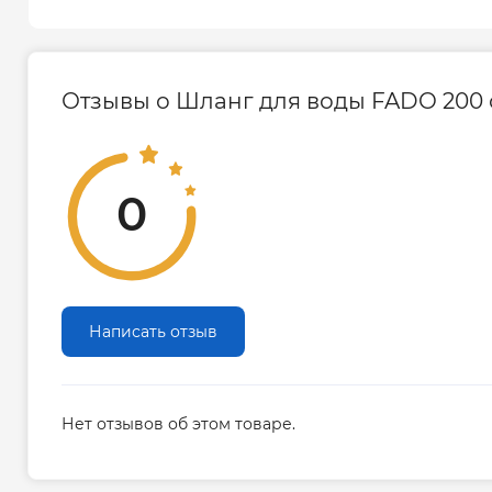
6
Обжимная обойма
Отзывы о Шланг для воды FADO 200 с
Технические характеристики
0
№
Характеристика
1
Рабочее давление, бар
2
Максимальная температура, °С
Номинальная пропускная
3
способность при 3 барах, л/мин
Написать отзыв
4
Минимальный радиус изгиба, мм
5
Использование в пищевых целях
Нет отзывов об этом товаре.
6
Внутренний диаметр, мм
7
Внешний диаметр, мм