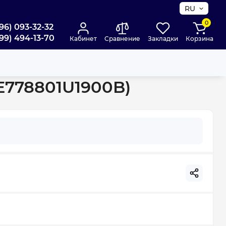
RU
0
96) 093-32-32
99) 494-13-70
Кабинет
Сравнение
Закладки
Корзина
 (E778801U1900B)
E778801U1900B)