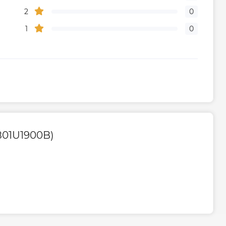
2
0
1
0
801U1900B)