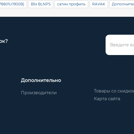
78801U1900B)
Blix BLNPS
сатин профиль
RAVAK
Дополните
ок?
Дополнительно
Товары со скидко
Производители
Карта сайта