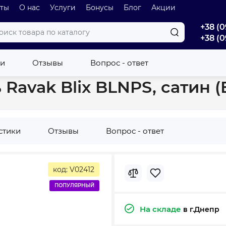
оты
О нас
Услуги
Бонусы
Блог
Акции
+38 (0
+38 (0
 оборудование
Регулирующий профиль Ravak Blix BLNPS, сатин
ки
Отзывы
Вопрос - ответ
avak Blix BLNPS, сатин (
стики
Отзывы
Вопрос - ответ
код: V02412
ПОПУЛЯРНЫЙ
На складе
в г.Днепр