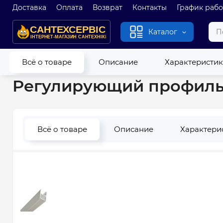
Доставка
Оплата
Возврат
Контакты
График раб
Каталог
Главная
Душевые кабины и гидробоксы
Дополнительное
Всё о товаре
Описание
Характеристи
Регулирующий профиль R
Всё о товаре
Описание
Характери