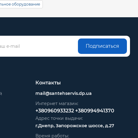
льное оборудование
Подписаться
Контакты
mail@santehservis.dp.ua
й
Интернет магазин:
+380960933232
+380994941370
Адрес точки выдачи:
г.Днепр, Запорожское шоссе, д.27
Время работы: