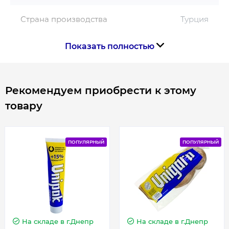
Страна производства
Турция
Показать полностью
Габариты, размеры, вес
Высота радиатора, мм
300
Рекомендуем приобрести к этому
товару
Длина радиатора, мм
1400
ПОПУЛЯРНЫЙ
ПОПУЛЯРНЫЙ
Гарантия
Гарантия производителя, мес
120
На складе
в г.Днепр
На складе
в г.Днепр