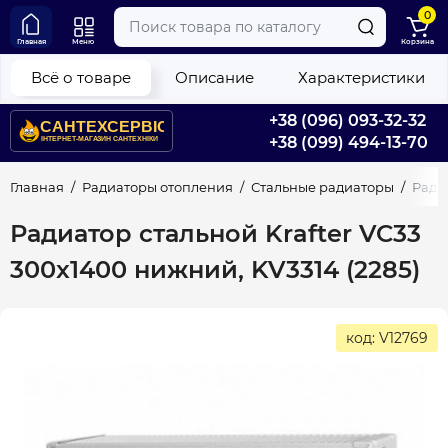
0
Главная
Меню
Корзина
Всё о товаре
Описание
Характеристики
+38 (096) 093-32-32
+38 (099) 494-13-70
Главная
Радиаторы отопления
Стальные радиаторы
Радиа
Радиатор стальной Krafter VC33
300x1400 нижний, KV3314 (2285)
код: V12769