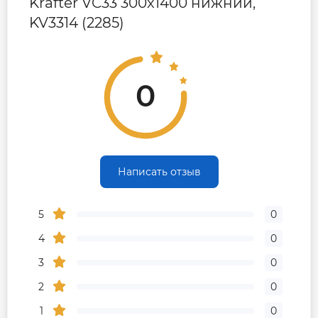
Krafter VC33 300x1400 нижний,
KV3314 (2285)
0
Написать отзыв
5
0
4
0
3
0
2
0
1
0