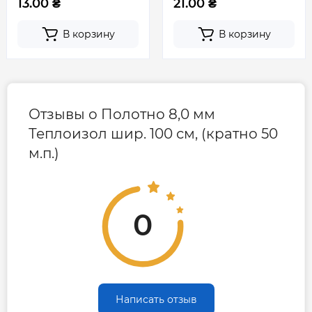
13.00 ₴
21.00 ₴
- звуко - , вибро - , гидро -, теплоизоляция
кровли, стен и пола;
В корзину
В корзину
- для устройства «теплых полов»;
- для утепления дверей;
- уплотнение стеклопакетов;
- подложка под гипсокартон, ламинат, паркет,
Отзывы о Полотно 8,0 мм
линолеум;
Теплоизол шир. 100 см, (кратно 50
- утепление и изоляция систем отопления,
м.п.)
горячего и холодного водоснабжения,
канализации, систем кондиционирования, и
вентиляции;
- теплоизоляция трубопроводов;
0
- изоляция от электромагнитных излучений;
В автомобилестроении используют для
утепления и шумоизоляции.
Упаковка стеклянных, хрупких и бьющихся
предметов, посуды; электронной бытовой и
Написать отзыв
промышленной техники; компонентов