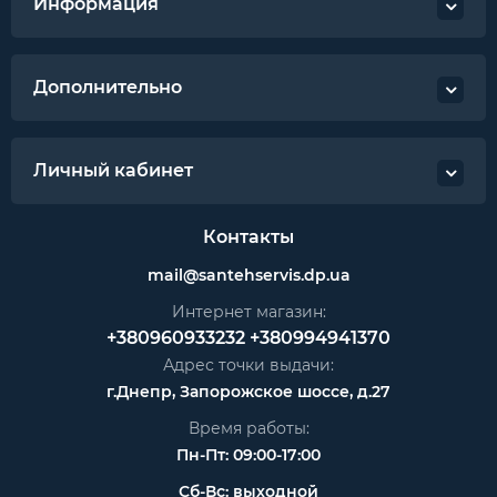
Предел прочности при сжатии, не менее, МПа
Информация
0,035
Группа горючести Г 1
Внешний вид материал белого, зеленого,
Дополнительно
серого, розового и других цветов по
согласованию с заказчиком
Длинна 50 или 100 м
Личный кабинет
Толщина рулон: от 0,8 до 10 мм.
Размеры - рулон: ширина 1м, длина 50 м м и
Контакты
другие варианты;
mail@santehservis.dp.ua
Интернет магазин:
+380960933232
+380994941370
Адрес точки выдачи:
г.Днепр, Запорожское шоссе, д.27
Время работы:
Пн-Пт: 09:00-17:00
Сб-Вс: выходной