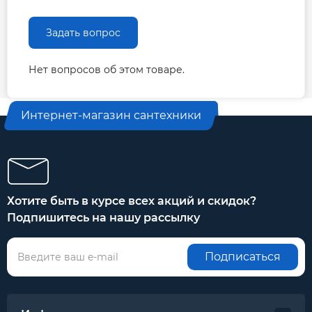
ножницами, ножом. Быстрая и простая
Задать вопрос
установка.
7. Низкие трудозатраты и высокая скорость
монтажа.
Нет вопросов об этом товаре.
8. Стабильность качества, которая
обеспечивается сертифицированной системой
Интернет-магазин сантехники
качества производства.
Температурный диапазон использования - 40 +
70 °С,
Коэффициент теплопроводности 0,037-0,038 Вт/
м•К
Хотите быть в курсе всех акций и скидок?
Коэффициент теплового отражения
Подпишитесь на нашу рассылку
поверхности, не менее 90%
Коэффициент сопротивления диффузии
Подписаться
водяного пара устойчивость к диффузии
водяного пара >3000
Коэффициент звукопоглощения, дБ(А) 32