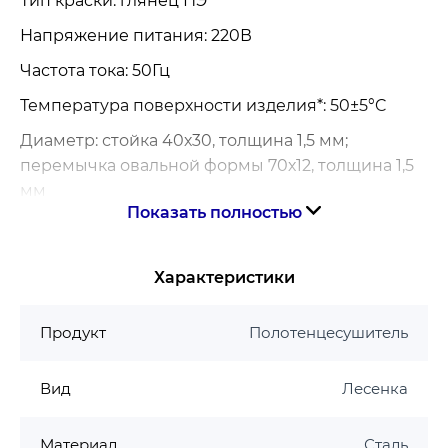
Тип краски: глянец ПЭ
Напряжение питания: 220В
Частота тока: 50Гц
Температура поверхности изделия*: 50±5°C
Диаметр:
стойка 40х30, толщина 1,5 мм;
перемычка овальной формы 70х12, толщина 1,5
мм
Показать полностью
Регулятор: кнопочный на стойке
Проверка на пробой изоляции производится
Характеристики
напряжением в 1500В
Продукт
Полотенцесушитель
Вид
Лесенка
Материал
Сталь