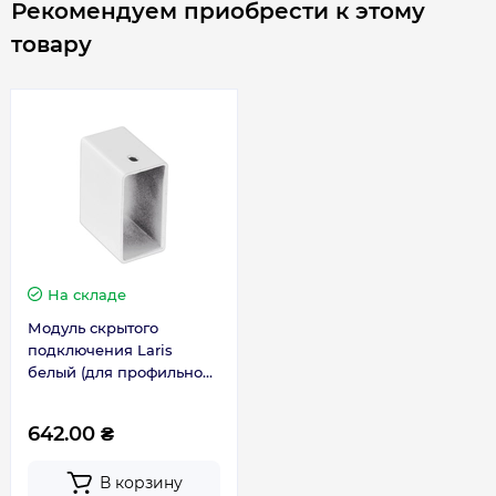
Рекомендуем приобрести к этому
понадобится приобрести модуль, соответствующий
товару
профилю стойки полотенцесушителя. Затем,
провести установку полотенцесушителя через
модуль, придерживаясь инструкции (находится в
комплектации к модулю).
На складе
Модуль скрытого
подключения Laris
белый (для профильной
стойки) 73207615
642.00 ₴
В корзину