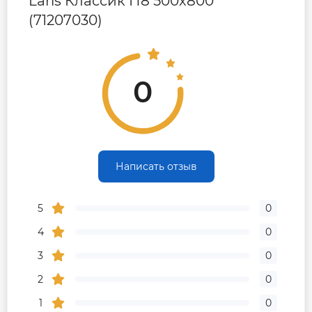
Laris Классик П8 500х800
(71207030)
0
Написать отзыв
5
0
4
0
3
0
2
0
1
0