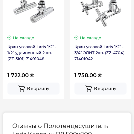
Ширина, мм
500
Гарантия
На складе
На складе
Гарантия производителя, мес
60
Кран угловой Laris 1/2" -
Кран угловой Laris 1/2" -
1/2" удлиненный 2 шт.
3/4" ЭЛИТ 2шт. (ZZ-4704)
(ZZ-5101) 71401048
71401042
1 722.00 ₴
1 758.00 ₴
В корзину
В корзину
Отзывы о Полотенцесушитель