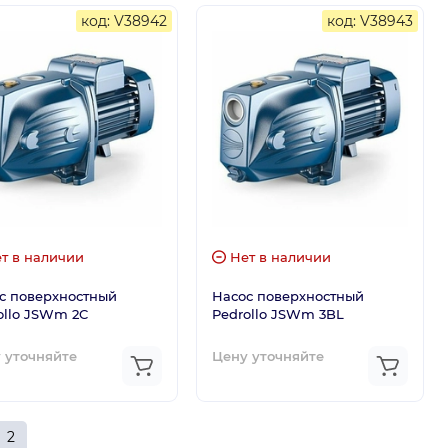
код: V38942
код: V38943
т в наличии
Нет в наличии
с поверхностный
Насос поверхностный
ollo JSWm 2C
Pedrollo JSWm 3BL
 уточняйте
Цену уточняйте
2