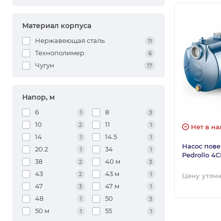
Материал корпуса
Нержавеющая сталь
11
Технополимер
6
Чугун
17
Напор, м
6
8
1
3
10
11
2
1
Нет в на
14
14.5
1
1
Насос пов
20.2
34
1
1
Pedrollo 4
38
40 м
2
3
43
43 м
2
1
Цену уточ
47
47 м
3
1
48
50
1
3
50 м
55
1
1