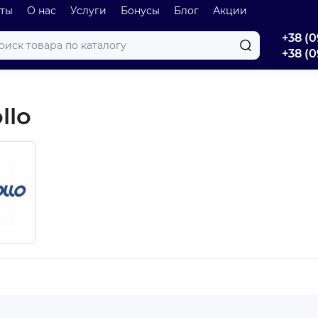
оты
О нас
Услуги
Бонусы
Блог
Акции
+38 (0
+38 (0
llo