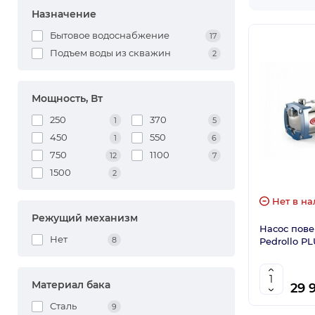
Назначение
Бытовое водоснабжение
17
Подъем воды из скважин
2
Мощность, Вт
250
370
1
5
450
550
1
6
750
1100
12
7
1500
2
Нет в на
Режущий механизм
Насос пов
Нет
8
Pedrollo P
Материал бака
29 
Сталь
9