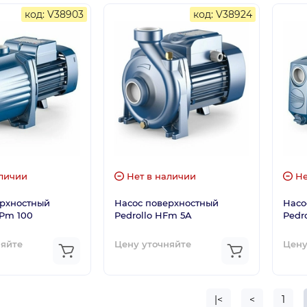
код: V38903
код: V38924
личии
Нет в наличии
Не
ерхностный
Насос поверхностный
Насо
CPm 100
Pedrollo HFm 5A
Pedr
няйте
Цену уточняйте
Цену
|<
<
1