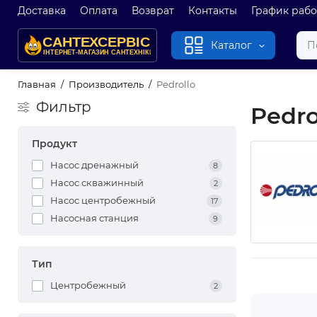
Доставка
Оплата
Возврат
Контакты
График раб
Каталог
Главная
Производитель
Pedrollo
Фильтр
Pedro
Продукт
Насос дренажный
8
Насос скважинный
2
Насос центробежный
17
Насосная станция
9
Тип
Центробежный
2