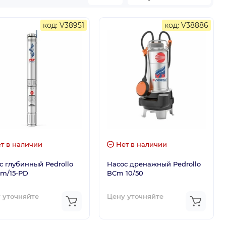
код: V38951
код: V38886
т в наличии
Нет в наличии
с глубинный Pedrollo
Насос дренажный Pedrollo
m/15-PD
BCm 10/50
 уточняйте
Цену уточняйте