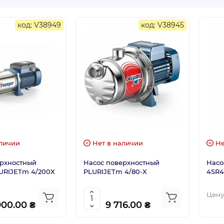
код: V38949
код: V38945
личии
Нет в наличии
Не
ерхностный
Насос поверхностный
Насо
LURIJETm 4/200X
PLURIJETm 4/80-X
4SR4
Цену
900.00 ₴
9 716.00 ₴