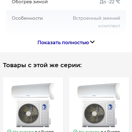
Обогрев зимой
До -22 ℃
Гарантия 3 года
Особенности
Встроенный зимний
комплект
Расстояние между опорами внешнего
520
Показать полностью
блока, мм
Товары с этой же серии:
Режимы работы
Охлаждение | обогрев
Серия
Altair Plus
Тип компрессора
Инверторный
Тип кондиционера
Сплит-система
На складе
в г.Днепр
На складе
в г.Днепр