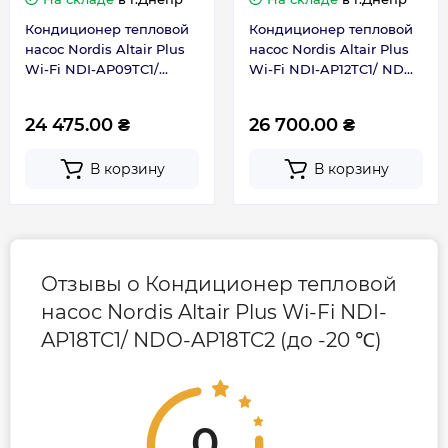
Тип фреона
R32
Кондиционер тепловой
Кондиционер тепловой
насос Nordis Altair Plus
насос Nordis Altair Plus
Цвет
Белый
Wi-Fi NDI-AP09TC1/
Wi-Fi NDI-AP12TC1/ NDO-
NDO-AP09TC2 (до -20 ℃)
AP12TC2 (до -20 ℃)
Страна бренда
Литва
24 475.00 ₴
26 700.00 ₴
Страна производства
В корзину
В корзину
Китай
Габариты, размеры, вес
Отзывы о Кондиционер тепловой
Размер, внешний блок, мм
853х602х349
насос Nordis Altair Plus Wi-Fi NDI-
AP18TC1/ NDO-AP18TC2 (до -20 ℃)
Размер, внутренний блок, мм
910x294x206
Гарантия
0