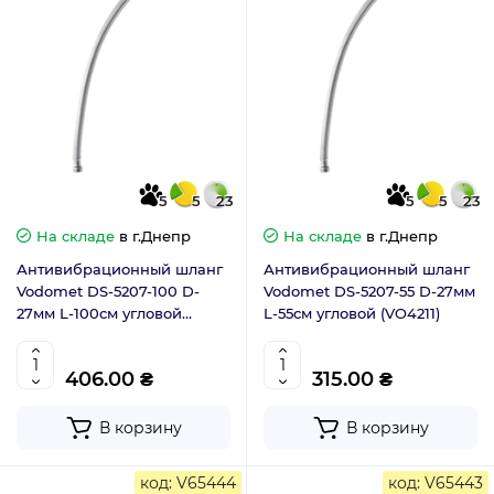
5
5
23
5
5
23
На складе
в г.Днепр
На складе
в г.Днепр
Антивибрационный шланг
Антивибрационный шланг
Vodomet DS-5207-100 D-
Vodomet DS-5207-55 D-27мм
27мм L-100см угловой
L-55см угловой (VO4211)
(VO4214)
406.00 ₴
315.00 ₴
В корзину
В корзину
код: V65444
код: V65443