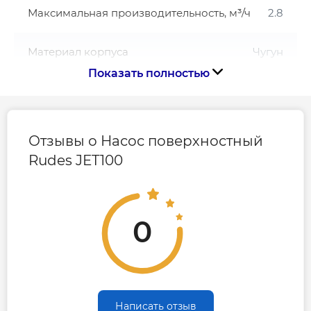
встроенный в насосную камеру узел
Максимальная производительность, м³/ч
2.8
эжектора (диффузор с трубкой Вентури)
выполнен из стеклонаполненного PPO
Материал корпуса
Чугун
вал, отражатель из нержавеющей стали
Показать полностью
AISI 304
Материал рабочих колес
Технополимер
уплотнения торцевое - графит / керамика /
NBR / AISI 304
укомплектован кабелем питания-1,5м
Мощность, Вт
1000
Отзывы о Насос поверхностный
Двигатель
Rudes JET100
Назначение
Бытовое водоснабжение
Электродвигатель асинхронный с
короткозамкнутым ротором однофазный (с
Напор, м
40
установленным в коробку выводов
0
конденсатором) двухполюсный с
Обмотка
самовентиляцией. В обмотку
Алюминий
электродвигателя встроена защита от
перегрева с автоматическим
Тип воды
Для чистой воды
перезапуском (термореле).
Написать отзыв