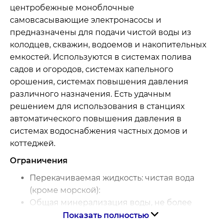
центробежные моноблочные
самовсасывающие электронасосы и
предназначены для подачи чистой воды из
колодцев, скважин, водоемов и накопительных
емкостей. Используются в системах полива
садов и огородов, системах капельного
орошения, системах повышения давления
различного назначения. Есть удачным
решением для использования в станциях
автоматического повышения давления в
системах водоснабжения частных домов и
коттеджей.
Ограничения
Перекачиваемая жидкость: чистая вода
(кроме морской):
Общая минерализация воды, не более
3
1500г / м
Показать полностью