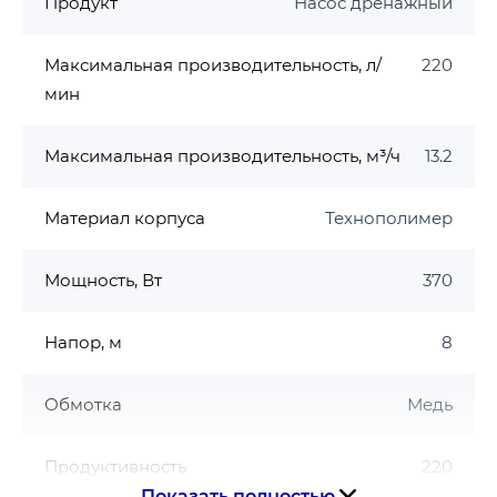
Продукт
Насос дренажный
Режим работы - S1 (непрерывный)
Харктеристики
:
Максимальная производительность, л/
220
мин
Мощность насоса - 0,37 кВт (0,5 лс)
Питание - 220 В
Максимальная производительность, м³/ч
13.2
Размеры патрубков (напорный) - 1 ¼"
Подача (производительность) - 20 ÷ 220
л/мин (до 13,2 куб.м/час)
Материал корпуса
Технополимер
Напор - 8 ÷ 1 м
Материал корпуса - технополимер
Мощность, Вт
370
Материал рабочего колеса - noryl
Вес нетто - 5,2 кг
Напор, м
8
Обмотка
Медь
Продуктивность
220
Показать полностью