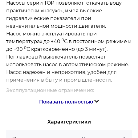
Насосы серии TOP позволяют откачать воду
практически «насухо», имея высокие
гидравлические показатели при
незначительной мощности двигателя.
Насос можно эксплуатировать при
0
температурах до +40
С в постоянном режиме и
0
до +90
С кратковременно (до 3 минут).
Поплавковый выключатель позволяет
использовать насос в автоматическом режиме.
Насос надежен и неприхотлив, удобен для
применения в быту и промышленности.
Эксплуатационные ограничения:
Показать полностью
Глубина применения - до 3 м
Температура воды - до +40 °C
Прохождение твердых частиц во
Характеристики
взвешенном состоянии - до Ø 10 мм
Уровень опорожнения от дна - до 14 мм