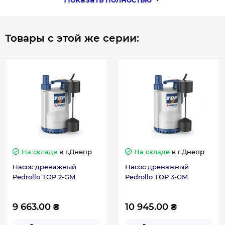
Режущий механизм
Нет
Товары с этой же серии:
Страна производства
Италия
На складе
в г.Днепр
На складе
в г.Днепр
Насос дренажный
Насос дренажный
Pedrollo TOP 2-GM
Pedrollo TOP 3-GM
9 663.00 ₴
10 945.00 ₴