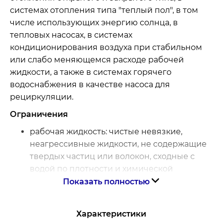
системах отопления типа "теплый пол", в том
числе использующих энергию солнца, в
тепловых насосах, в системах
кондиционирования воздуха при стабильном
или слабо меняющемся расходе рабочей
жидкости, а также в системах горячего
водоснабжения в качестве насоса для
рециркуляции.
Ограничения
рабочая жидкость: чистые невязкие,
неагрессивные жидкости, не содержащие
твердых частиц или волокон, сходные с
водой по плотности и химической
активности
Показать полностью
общая жесткость жидкости, не более 700
мкг-экв/кг
Характеристики
содержание соединений железа, не более