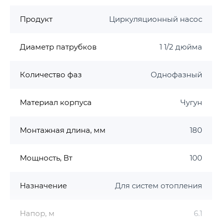
более 50 мкг/кг
Продукт
Циркуляционный насос
Содержание нефтепродуктов, не более 1
мг/кг
Значение рН 7,0-9,5
Диаметр патрубков
1 1/2 дюйма
Максимальное содержание гликоля: 50%
Максимальное рабочее давление: 1 МПа (10
Количество фаз
Однофазный
бар)
Предельные нижнее и верхнее значения
Материал корпуса
Чугун
температуры перекачиваемой жидкости от
-10°С до +125ºС (+145ºС в течение 2 часов)
Монтажная длина, мм
180
Максимальная температура
окружающей среды: +40°С
Во избежание кавитационного шума
Мощность, Вт
100
давление на всасывании должно быть не
менее 1,5 м водяного столба при
Назначение
Для систем отопления
температуре +90°С
Конструктивные характеристики
Напор, м
6.1