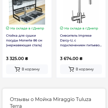
Гарантия
Гарантия производителя, мес
120
На складе
в г.Днепр
На складе
в г.Днепр
Стойка для сушки
Смеситель Imprese
посуды Monerte 86 см
Daicy-U, с
(нержавеющая сталь)
подключением питьевой
воды, для кухни (55009-
U)
3 325.00 ₴
3 674.00 ₴
В корзину
В корзину
Отзывы о Мойка Miraggio Tuluza
Terra