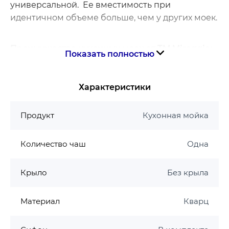
универсальной. Ее вместимость при
идентичном объеме больше, чем у других моек.
Преимущества кухонных моек от ТМ
Miraggio:
Показать полностью
-
Установка
. Каждая модель оснащена
крепежами, которые находятся под бортиком
Характеристики
мойки. Все модели можно развернуть крылом
как влево, так и вправо. Отверстия под
Продукт
Кухонная мойка
смеситель предусмотрены, точки для их
сверловки находятся слева и справа.
Количество чаш
Одна
-
Эксплуатация
. Уход за кухонной мойки из
литого мрамора осуществляется обычными
Крыло
Без крыла
моющими средствами (Gala, Fairy и т.д.). Не
рекомендуется использование абразивных
порошков, а также средств содержащих натрия
Материал
Кварц
хлорид (Крот, Милам) для очищения мойки.