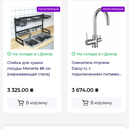
Ширина, мм
489
ПОПУЛЯРНЫЙ
ПОПУЛЯРНЫЙ
Гарантия
Гарантия производителя, мес
120
На складе
в г.Днепр
На складе
в г.Днепр
Стойка для сушки
Смеситель Imprese
посуды Monerte 86 см
Daicy-U, с
(нержавеющая сталь)
подключением питьевой
воды, для кухни (55009-
U)
3 325.00 ₴
3 674.00 ₴
В корзину
В корзину