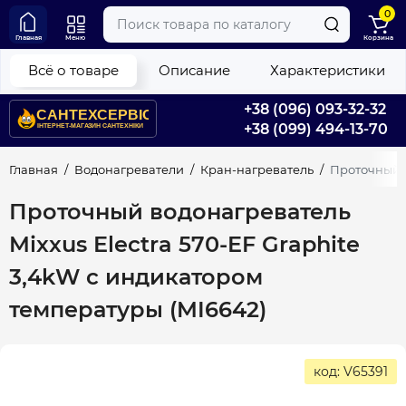
0
Главная
Меню
Корзина
Всё о товаре
Описание
Характеристики
+38 (096) 093-32-32
+38 (099) 494-13-70
Главная
Водонагреватели
Кран-нагреватель
Проточный в
Проточный водонагреватель
Mixxus Electra 570-EF Graphite
3,4kW с индикатором
температуры (MI6642)
код: V65391