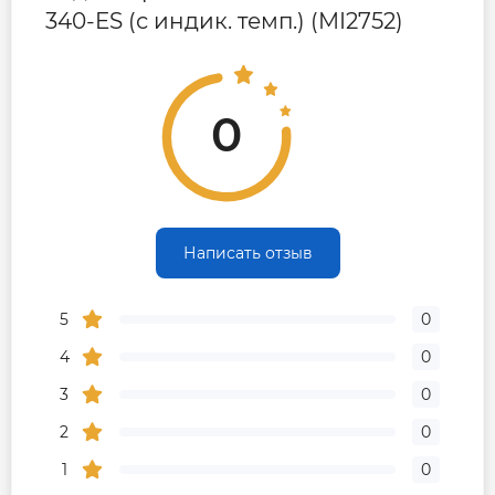
340-ES (с индик. темп.) (MI2752)
0
Написать отзыв
5
0
4
0
3
0
2
0
1
0