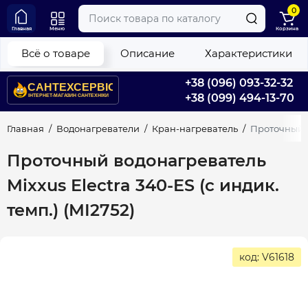
0
Главная
Меню
Корзина
Всё о товаре
Описание
Характеристики
+38 (096) 093-32-32
+38 (099) 494-13-70
Главная
Водонагреватели
Кран-нагреватель
Проточный во
Проточный водонагреватель
Mixxus Electra 340-ES (с индик.
темп.) (MI2752)
код: V61618