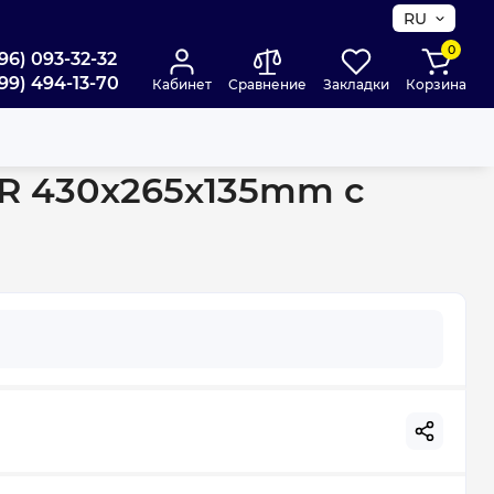
RU
0
96) 093-32-32
99) 494-13-70
Кабинет
Сравнение
Закладки
Корзина
переливом (MP6504)
-R 430х265х135mm с