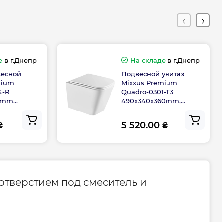
135
430
265
е
в г.Днепр
На складе
в г.Днепр
весной
Подвесной унитаз
mium
Mixxus Premium
4-R
Quadro-0301-T3
Гарантия
65mm
490x340x360mm,
ва Rimless
система смыва
TORNADO 3.0 (MP6453)
дителя, мес
120
₴
5 520.00 ₴
ого
0-800-301-755; +38 (067) 490-06-
55
отверстием под смеситель и