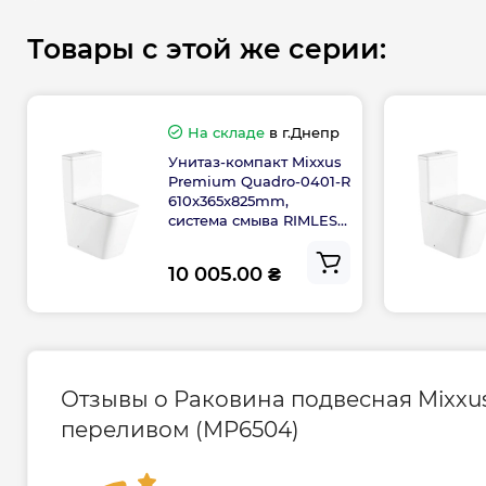
Гарантия 10 лет
Товары с этой же серии:
На складе
в г.Днепр
Унитаз-компакт Mixxus
Premium Quadro-0401-R
610x365x825mm,
система смыва RIMLESS
(MP6457)
10 005.00 ₴
Отзывы о Раковина подвесная Mixxus
переливом (MP6504)