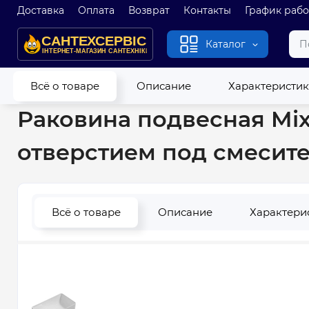
Доставка
Оплата
Возврат
Контакты
График раб
Каталог
Главная
Умывальники
Раковина подвесная Mixxus Premi
Всё о товаре
Описание
Характеристи
Раковина подвесная Mix
отверстием под смесит
Всё о товаре
Описание
Характери