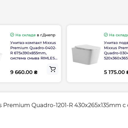
Высота, мм
Длина, мм
Ширина, мм
На складе
в г.Днепр
На склад
Унитаз-компакт Mixxus
Унитаз под
Premium Quadro-0402-
Mixxus Pre
R 675x390x855mm,
Quadro-030
система смыва RIMLESS
520x360x3
(MP6458)
система смы
(MI6707)
Гарантия произво
9 660.00 ₴
5 175.00 
Контакты сервисн
центра
 Premium Quadro-1201-R 430х265х135mm с 