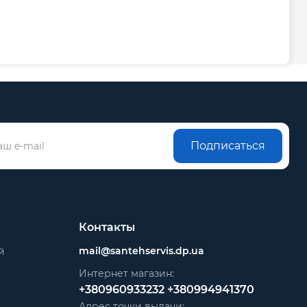
Подписаться
Контакты
mail@santehservis.dp.ua
й
Интернет магазин:
+380960933232
+380994941370
Адрес точки выдачи: