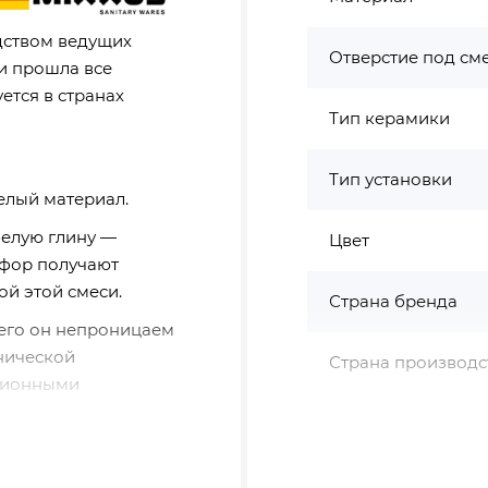
дством ведущих
Отверстие под см
и прошла все
ется в странах
Тип керамики
Тип установки
елый материал.
белую глину —
Цвет
рфор получают
й этой смеси.
Страна бренда
чего он непроницаем
нической
Страна производс
яционными
ixxus