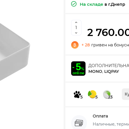
На складе
в г.Днепр
2 760.0
+ 28
гривен на бонусн
ДОПОЛНИТЕЛЬНА
MONO
,
LIQPAY
К
5
5
23
Оплата
Наличные, термин