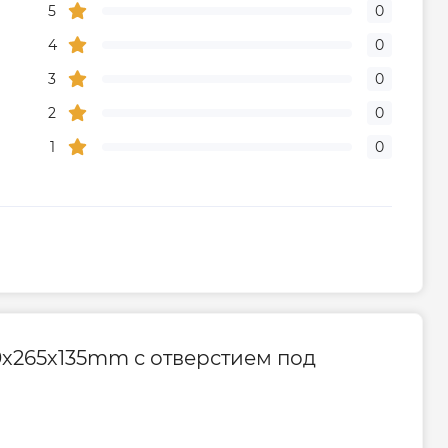
5
0
4
0
3
0
2
0
1
0
0х265х135mm с отверстием под