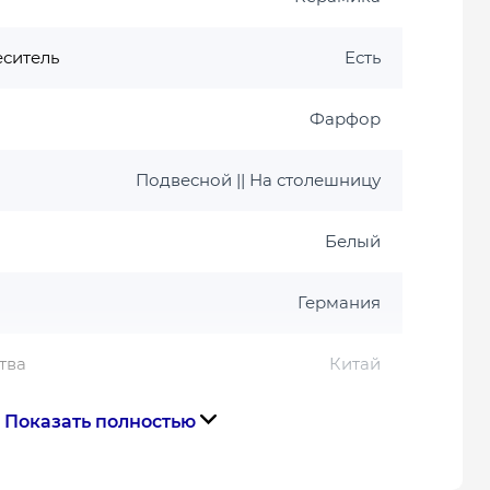
еситель
Есть
Фарфор
Подвесной || На столешницу
Белый
Германия
тва
Китай
Показать полностью
Габариты, размеры, вес