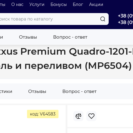
оты
О нас
Услуги
Бонусы
Блог
Акции
+38 (0
+38 (0
um Quadro-1201-R 430х265х135mm с отверстием под смеситель и 
ки
Отзывы
Вопрос - ответ
xus Premium Quadro-1201
ель и переливом (MP6504)
стики
Отзывы
Вопрос - ответ
код: V64583