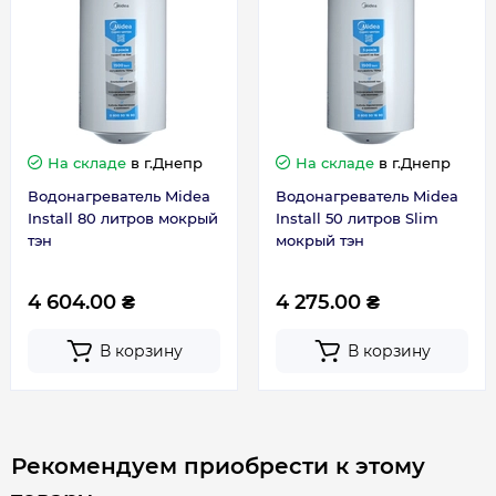
Толщина бака
2 мм
обслуживанию (ТО) и срокам замены анода
содержатся в гарантийном талоне или в
инструкции по эксплуатации. В случае
ТЭН
Мокрый
несоблюдения этих правил, гарантийные
обязательства не поддерживаются сервисным
Форма
Слим
центром.
На складе
в г.Днепр
На складе
в г.Днепр
Водонагреватель Midea
Водонагреватель Midea
Страна производства
Китай
Install 80 литров мокрый
Install 50 литров Slim
тэн
мокрый тэн
Габариты, размеры, вес
4 604.00 ₴
4 275.00 ₴
Вес, кг
24
В корзину
В корзину
Высота, мм
705
Рекомендуем приобрести к этому
Глубина, мм
700