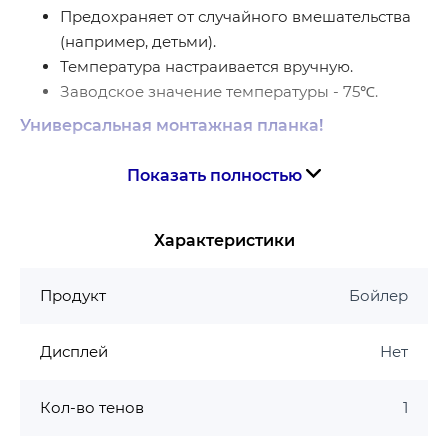
Предохраняет от случайного вмешательства
(например, детьми).
Температура настраивается вручную.
Заводское значение температуры - 75℃.
Универсальная монтажная планка!
Благодаря своим размерам позволяет снизить
Показать полностью
требования к расположению креплений. При
замене водонагревателя можно использовать
Характеристики
«старые» крепления, что является особым
преимуществом и создает дополнительные
удобства при монтаже.
Продукт
Бойлер
Латунный входной предохранительный
Дисплей
Нет
клапан
Входной клапан изготовлен из антибактериальной
Кол-во тенов
1
латуни для предотвращения попадания микробов