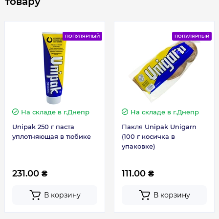
товару
Ширина, мм
385
ПОПУЛЯРНЫЙ
ПОПУЛЯРНЫЙ
Гарантия
Гарантия на электрическую часть
1 год
Гарантия производителя, мес
60
На складе
в г.Днепр
На складе
в г.Днепр
Unipak 250 г паста
Пакля Unipak Unigarn
Контакты сервисного центра
0800501690
уплотняющая в тюбике
(100 г косичка в
упаковке)
Сервисное обслуживание
1 раз в год
231.00 ₴
111.00 ₴
В корзину
В корзину